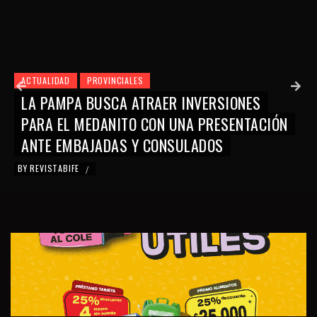
LIDAD
PROVINCIALES
PAMPA BUSCA ATRAER INVERSIONES
ACTUA
A EL MEDANITO CON UNA PRESENTACIÓN
LA 
E EMBAJADAS Y CONSULADOS
RESI
ISTABIFE
BY
SOF
/