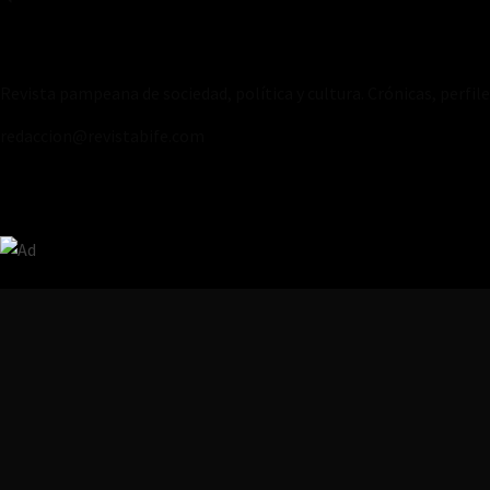
Revista pampeana de sociedad, política y cultura. Crónicas, perfil
redaccion@revistabife.com