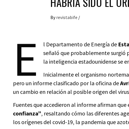
HABRÍA SIDO EL OR
By
revistabife
/
E
l Departamento de Energía de
Est
señaló que probablemente surgió p
la inteligencia estadounidense se en
Inicialmente el organismo nortemar
pero un informe clasificado por la oficina de
Avr
un cambio en relación al posible origen del virus
Fuentes que accedieron al informe afirman qu
confianza”
, resaltando cómo las diferentes ag
los orígenes del covid-19, la pandemia que azo