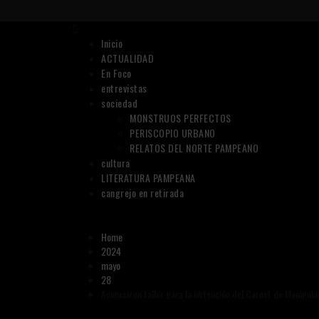
Skip
to
Primary
content
Menu
Inicio
ACTUALIDAD
En Foco
entrevistas
sociedad
MONSTRUOS PERFECTOS
PERISCOPIO URBANO
RELATOS DEL NORTE PAMPEANO
cultura
LITERATURA PAMPEANA
cangrejo en retirada
Home
2024
mayo
28
Anunciaron taller para la obtención del Carnet de Manipul