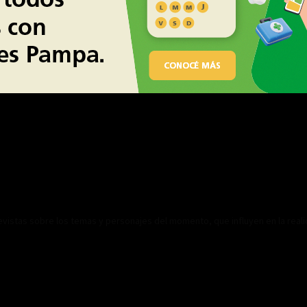
revistas sobre los temas y personajes del momento, que influyen en la real