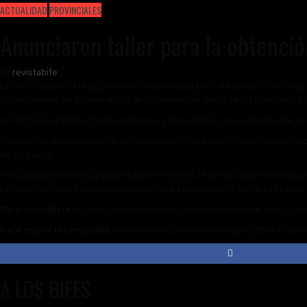
ACTUALIDAD
PROVINCIALES
Anunciaron taller para la obtenci
By
revistabife
/
La Secretaría de la Mujer, Géneros y Diversidad junto al Ministerio de Salud
Departamento de Bromatología del Ministerio de Salud de la Provincia los día
La formación está destinada a mujeres y diversidades que actualmente se
El carnet de manipulación de alimentos, es único e intransferible, reemplaz
de tres años.
Por último aclararon que para obtener el carnet se necesita que asistan con
La capacitación presencial está abierta para personas de Arata, La Maruja, C
Para inscribirse
las personas interesadas podrán anotarse en: https:/
Para mayor información
comunicarse solo por whatsapp al 2954 61-9368
A LOS BIFES