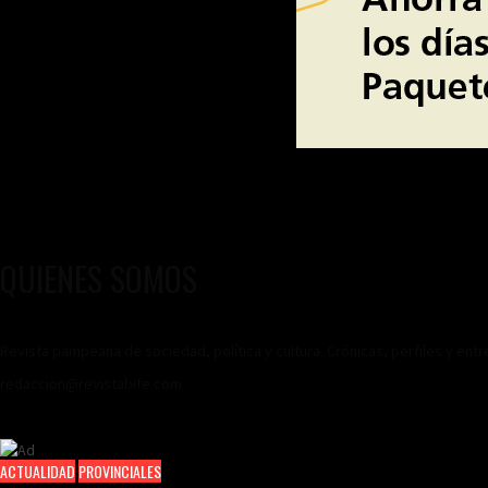
QUIENES SOMOS
Revista pampeana de sociedad, política y cultura. Crónicas, perfiles y ent
redaccion@revistabife.com
ACTUALIDAD
PROVINCIALES