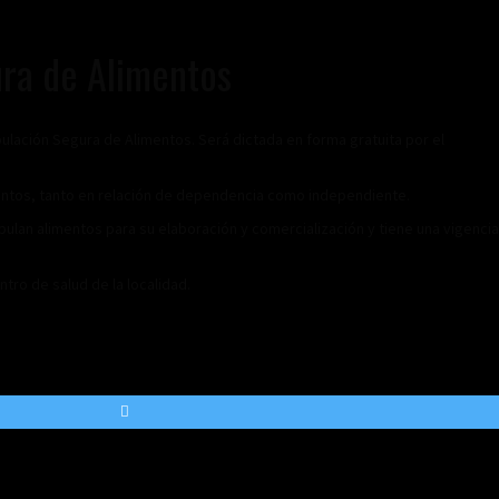
ura de Alimentos
nipulación Segura de Alimentos. Será dictada en forma gratuita por el
entos, tanto en relación de dependencia como independiente.
ipulan alimentos para su elaboración y comercialización y tiene una vigencia
tro de salud de la localidad.