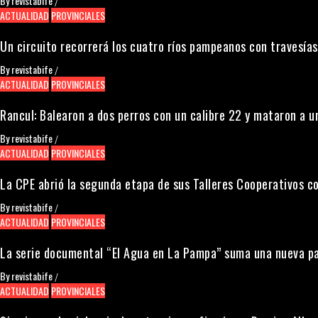
By
revistabife
/
ACTUALIDAD
PROVINCIALES
Un circuito recorrerá los cuatro ríos pampeanos con travesías
By
revistabife
/
ACTUALIDAD
PROVINCIALES
Rancul: Balearon a dos perros con un calibre 22 y mataron a 
By
revistabife
/
ACTUALIDAD
PROVINCIALES
La CPE abrió la segunda etapa de sus Talleres Cooperativos c
By
revistabife
/
ACTUALIDAD
PROVINCIALES
La serie documental “El Agua en La Pampa” suma una nueva pa
By
revistabife
/
ACTUALIDAD
PROVINCIALES