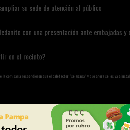
ampliar su sede de atención al público
Medanito con una presentación ante embajadas y 
tir en el recinto?
e la comisaría respondieron que el calefactor “se apaga” y que ahora se les va a insta