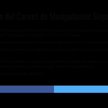
ón del Carnet de Manipulación Seg
 y la Municipalidad de Arata, invitan a participar a esta capacitación en Ma
s 3 y 4 de junio desde las 9:30, en la Casa de la Cultura.
 encuentren trabajando en actividades relacionadas con el manejo de alim
a la libreta sanitaria, es obligatorio para todas aquellas personas que man
 DNI y certificado de vacunación completa el cual debe solicitarse en el cen
aleufú, Pichi Huinca, Ingeniero Luiggi, Trenel y Embajador Martini.
/forms.gle/EmzooQ4vcahFgPGV9