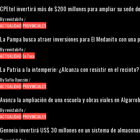
CPEtel invertirá más de $200 millones para ampliar su sede de
By
revistabife
/
ACTUALIDAD
PROVINCIALES
La Pampa busca atraer inversiones para El Medanito con una 
By
revistabife
/
ACTUALIDAD
En Foco
La Patria a la intemperie: ¿Alcanza con resistir en el recinto?
By
Sofía Oyarzún
/
ACTUALIDAD
PROVINCIALES
Avanza la ampliación de una escuela y obras viales en Algarrob
By
revistabife
/
ACTUALIDAD
PROVINCIALES
Genneia invertirá US$ 30 millones en un sistema de almacena