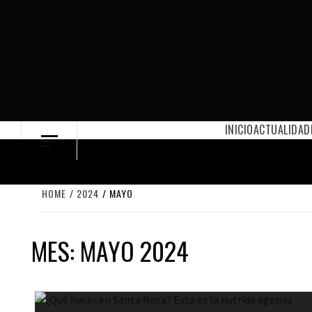
Skip
to
content
INICIO
ACTUALIDAD
HOME
2024
MAYO
MES:
MAYO 2024