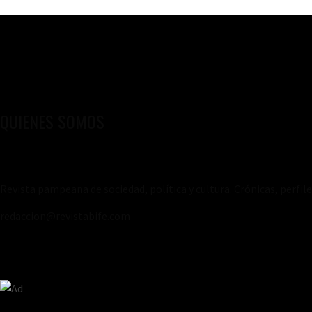
entradas
QUIENES SOMOS
Revista pampeana de sociedad, política y cultura. Crónicas, perfil
redaccion@revistabife.com