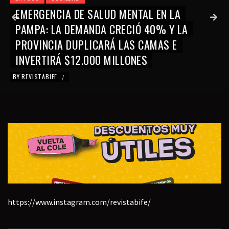
A
DEL CASCO DE ALBAÑIL AL CERTIFIC
 LA
DISCAPACIDAD: LAS OFRENDAS A SA
E
CAYETANO REFLEJAN EL DETERIORO D
TRABAJO
BY
LEÓN NICANOFF
/
https://www.instagram.com/revistabife/