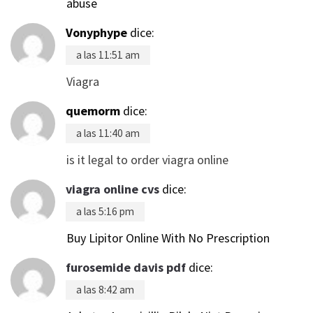
abuse
Vonyphype
dice:
a las 11:51 am
Viagra
quemorm
dice:
a las 11:40 am
is it legal to order viagra online
viagra online cvs
dice:
a las 5:16 pm
Buy Lipitor Online With No Prescription
furosemide davis pdf
dice:
a las 8:42 am