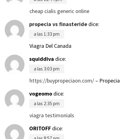
cheap cialis generic online
propecia vs finasteride
dice:
a las 1:33 pm
Viagra Del Canada
squiddiva
dice:
a las 3:03 pm
https://buypropeciaon.com/
– Propecia
vogeomo
dice:
a las 2:35 pm
viagra testimonials
ORITOFF
dice:
a las 8:57 pm