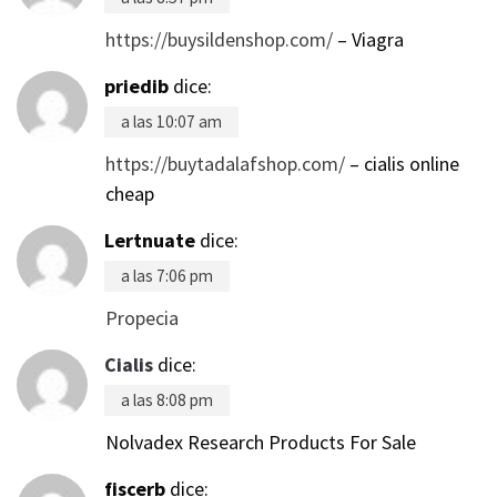
https://buysildenshop.com/
– Viagra
priedib
dice:
a las 10:07 am
https://buytadalafshop.com/
– cialis online
cheap
Lertnuate
dice:
a las 7:06 pm
Propecia
Cialis
dice:
a las 8:08 pm
Nolvadex Research Products For Sale
fiscerb
dice: