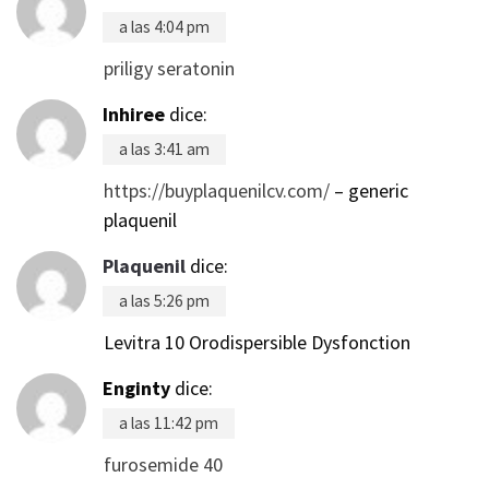
a las 4:04 pm
priligy seratonin
Inhiree
dice:
a las 3:41 am
https://buyplaquenilcv.com/
– generic
plaquenil
Plaquenil
dice:
a las 5:26 pm
Levitra 10 Orodispersible Dysfonction
Enginty
dice:
a las 11:42 pm
furosemide 40