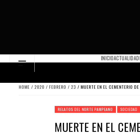
Skip
to
content
INICIO
ACTUALIDAD
HOME
2020
FEBRERO
23
MUERTE EN EL CEMENTERIO DE
RELATOS DEL NORTE PAMPEANO
SOCIEDAD
MUERTE EN EL CEM