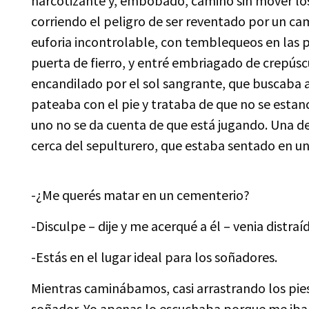
narcotizante y, embobado, camino sin mover los b
corriendo el peligro de ser reventado por un ca
euforia incontrolable, con temblequeos en las pi
puerta de fierro, y entré embriagado de crepúsc
encandilado por el sol sangrante, que buscaba a
pateaba con el pie y trataba de que no se estanc
uno no se da cuenta de que está jugando. Una de 
cerca del sepulturero, que estaba sentado en un
-¿Me querés matar en un cementerio?
-Disculpe – dije y me acerqué a él – venia distraí
-Estás en el lugar ideal para los soñadores.
Mientras caminábamos, casi arrastrando los pies
soñador. Yo apenas lo escuchaba porque me iba