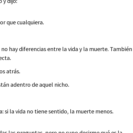
y dijo:
or que cualquiera.
no hay diferencias entre la vida y la muerte. También
fecta.
s atrás.
Están adentro de aquel nicho.
: si la vida no tiene sentido, la muerte menos.
das las preguntas, pero no supo decirme qué es la