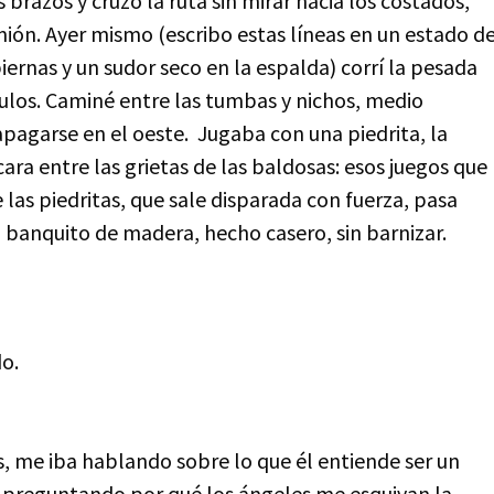
razos y cruzo la ruta sin mirar hacia los costados,
mión. Ayer mismo (escribo estas líneas en un estado d
ernas y un sudor seco en la espalda) corrí la pesada
ulos. Caminé entre las tumbas y nichos, medio
pagarse en el oeste. Jugaba con una piedrita, la
ara entre las grietas de las baldosas: esos juegos que
las piedritas, que sale disparada con fuerza, pasa
 banquito de madera, hecho casero, sin barnizar.
do.
, me iba hablando sobre lo que él entiende ser un
 preguntando por qué los ángeles me esquivan la