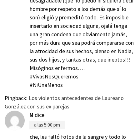
desagradable (que no puedo ni siquiera decir
hombre por respeto a los demás que sí lo
son) eligió y premeditó todo. Es imposible
insertarlo en sociedad alguna, ojalá tenga
una gran condena que obviamente jamás,
por más dura que sea podrá compararse con
la atrocidad de sus hechos, pienso en Nadia,
sus dos hijos, y tantas otras, que ineptos!!!
Misóginos enfermos….
#VivasNosQueremos
#NiUnaMenos
Pingback:
Los violentos antecedentes de Laureano
González con sus ex parejas
M
dice:
a las 5:00 pm
che, les faltó fotos de la sangre y todo lo