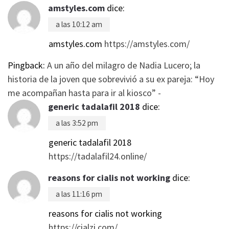
amstyles.com
dice:
a las 10:12 am
amstyles.com
https://amstyles.com/
Pingback:
A un año del milagro de Nadia Lucero; la
historia de la joven que sobrevivió a su ex pareja: “Hoy
me acompañan hasta para ir al kiosco” -
generic tadalafil 2018
dice:
a las 3:52 pm
generic tadalafil 2018
https://tadalafil24.online/
reasons for cialis not working
dice:
a las 11:16 pm
reasons for cialis not working
https://cialzi.com/