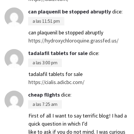
can plaquenil be stopped abruptly
dice:
a las 11:51 pm
can plaquenil be stopped abruptly
https://hydroxychloroquine.grassfed.us/
tadalafil tablets for sale
dice:
a las 3:00 pm
tadalafil tablets for sale
https://cialis.adicbc.com/
cheap flights
dice:
a las 7:25 am
First of all I want to say terrific blog! I had a
quick question in which I’d
like to ask if you do not mind. I was curious