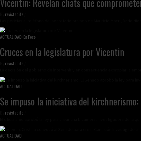
Vicentin: Revelan chats que comprometen 
By
revistabife
/
Las pericias al teléfono del secretario privado de Mauricio Macri, Darío N
ACTUALIDAD
/
En Foco
Cruces en la legislatura por Vicentin
By
revistabife
/
La decisión del gobierno de intervenir y en consecuencia expropiar la empr
ACTUALIDAD
Se impuso la iniciativa del kirchnerismo:
By
revistabife
/
El oficialsmo aprobó la ley para crear una bicameral investigadora de la qui
ACTUALIDAD