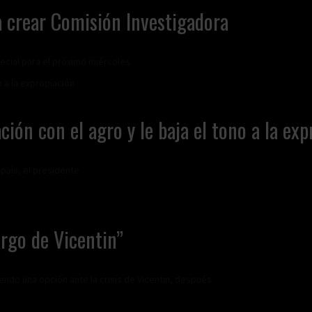
a crear Comisión Investigadora
pecial para el próximo miércoles
ción con el agro y le baja el tono a la ex
país, el presidente
argo de Vicentin”
endo una opción ante la crisis de Vicentin, después