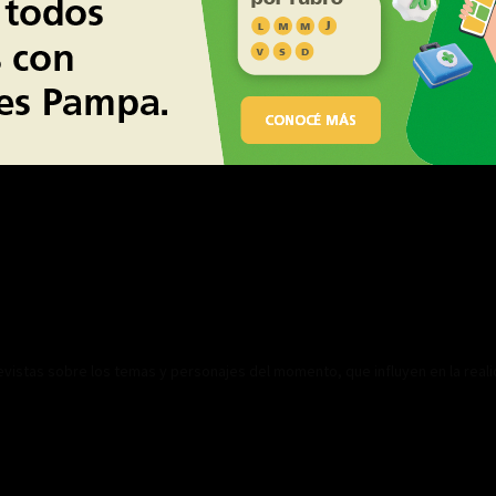
revistas sobre los temas y personajes del momento, que influyen en la real