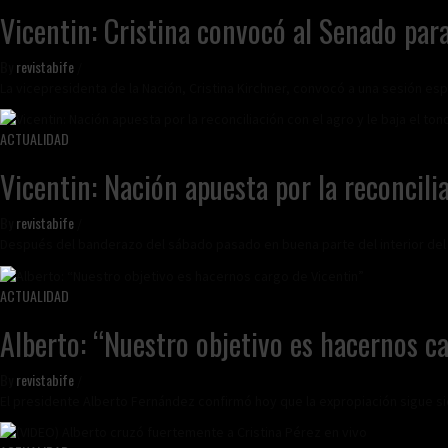
Vicentin: Cristina convocó al Senado par
By
revistabife
/
La vicepresidenta de la Nación, Cristina Kirchner, convocó a una sesión es
ACTUALIDAD
Vicentin: Nación apuesta por la reconcilia
By
revistabife
/
Después del banderazo del sábado pasado en buena parte del interior del 
ACTUALIDAD
Alberto: “Nuestro objetivo es hacernos c
By
revistabife
/
El presidente Alberto Fernández confirmó hoy que la expropiación sigue si