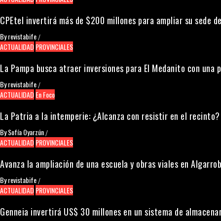
CPEtel invertirá más de $200 millones para ampliar su sede de
By
revistabife
/
ACTUALIDAD
PROVINCIALES
La Pampa busca atraer inversiones para El Medanito con una 
By
revistabife
/
ACTUALIDAD
En Foco
La Patria a la intemperie: ¿Alcanza con resistir en el recinto?
By
Sofía Oyarzún
/
ACTUALIDAD
PROVINCIALES
Avanza la ampliación de una escuela y obras viales en Algarrob
By
revistabife
/
ACTUALIDAD
PROVINCIALES
Genneia invertirá US$ 30 millones en un sistema de almacena