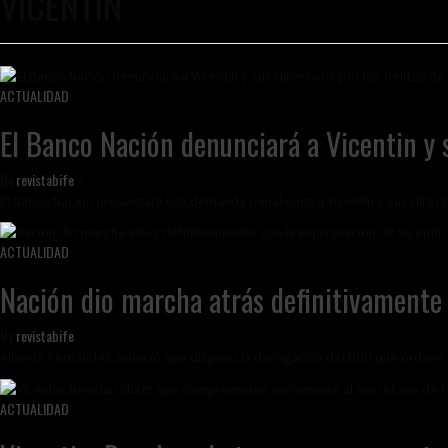
VICENTIN
ACTUALIDAD
El Banco Nación denunciará a Vicentin y s
By
revistabife
/
El Banco Nación presentará una demanda penal contra Vicentin y sus direct
ACTUALIDAD
Nación dio marcha atrás definitivamente 
By
revistabife
/
Alberto Fernández anunció que dispuso la derogación del DNU que ordenó l
ACTUALIDAD