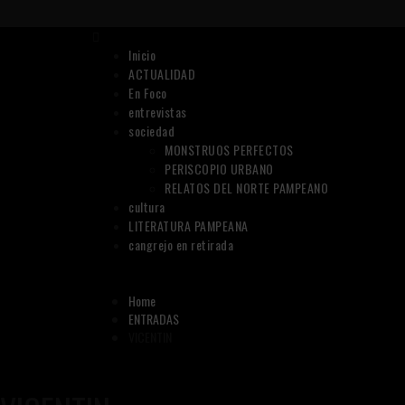
Skip
to
Primary
content
Menu
Inicio
ACTUALIDAD
En Foco
entrevistas
sociedad
MONSTRUOS PERFECTOS
PERISCOPIO URBANO
RELATOS DEL NORTE PAMPEANO
cultura
LITERATURA PAMPEANA
cangrejo en retirada
Home
ENTRADAS
VICENTIN