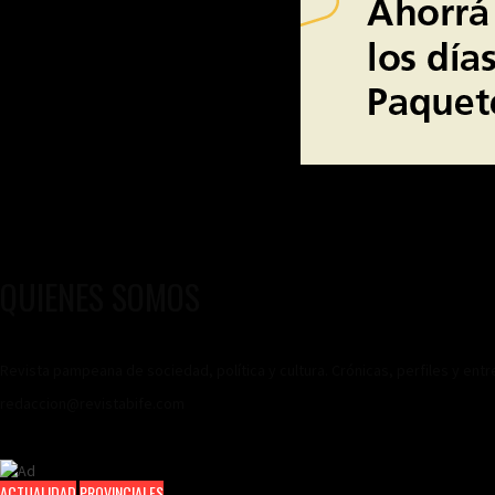
QUIENES SOMOS
Revista pampeana de sociedad, política y cultura. Crónicas, perfiles y ent
redaccion@revistabife.com
ACTUALIDAD
PROVINCIALES