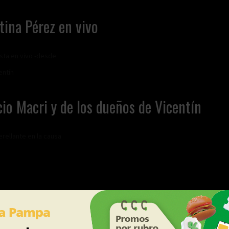
tina Pérez en vivo
ista en vivo -desde
cio Macri y de los dueños de Vicentín
erellante en la causa