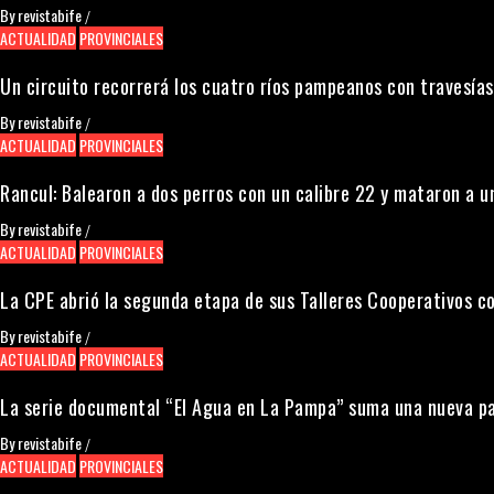
By
revistabife
/
ACTUALIDAD
PROVINCIALES
Un circuito recorrerá los cuatro ríos pampeanos con travesías
By
revistabife
/
ACTUALIDAD
PROVINCIALES
Rancul: Balearon a dos perros con un calibre 22 y mataron a 
By
revistabife
/
ACTUALIDAD
PROVINCIALES
La CPE abrió la segunda etapa de sus Talleres Cooperativos c
By
revistabife
/
ACTUALIDAD
PROVINCIALES
La serie documental “El Agua en La Pampa” suma una nueva pa
By
revistabife
/
ACTUALIDAD
PROVINCIALES