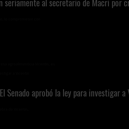
seriamente al secretario de Macri por cré
ieto, lo comprometen con
esa agroalimenticia Vicentin, es
 El Senado aprobó la ley para investigar a
ebra de Vicentin,