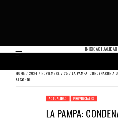
Skip
to
content
INICIO
ACTUALIDAD
HOME
2024
NOVIEMBRE
25
LA PAMPA: CONDENARON A U
ALCOHOL
ACTUALIDAD
PROVINCIALES
LA PAMPA: CONDEN