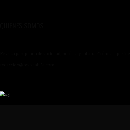
QUIENES SOMOS
Revista pampeana de sociedad, política y cultura. Crónicas, perfil
redaccion@revistabife.com