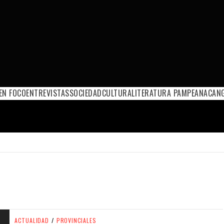
EN FOCO
ENTREVISTAS
SOCIEDAD
CULTURA
LITERATURA PAMPEANA
CANG
ACTUALIDAD
/
PROVINCIALES