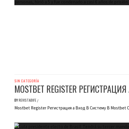
SIN CATEGORÍA
MOSTBET REGISTER РЕГИСТРАЦИЯ 
BY
REVISTABIFE
/
Mostbet Register Регистрация а Вход В Систему В Mostbet