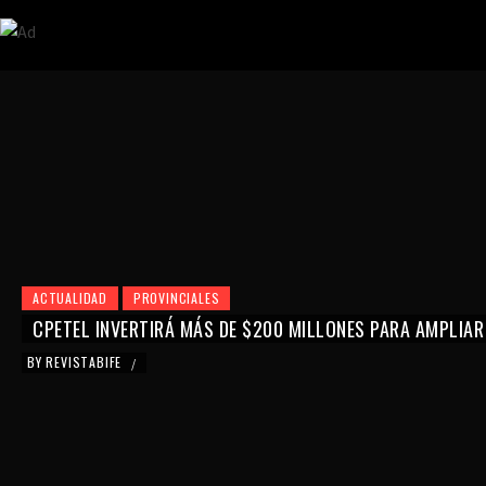
ACTUALIDAD
PROVINCIALES
CPETEL INVERTIRÁ MÁS DE $200 MILLONES PARA AMPLIAR
BY
REVISTABIFE
/