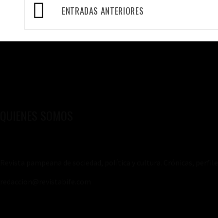
Navegación
ENTRADAS ANTERIORES
de
entradas
QUIENES SOMOS
Revista pampeana de sociedad, política y cultura. Crónicas, perfil
redaccion@revistabife.com