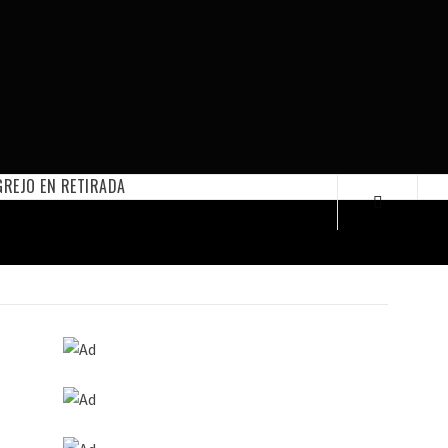
REJO EN RETIRADA