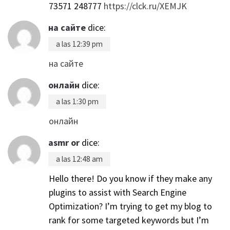
73571 248777
https://clck.ru/XEMJK
на сайте
dice:
a las 12:39 pm
на сайте
онлайн
dice:
a las 1:30 pm
онлайн
asmr or
dice:
a las 12:48 am
Hello there! Do you know if they make any
plugins to assist with Search Engine
Optimization? I’m trying to get my blog to
rank for some targeted keywords but I’m