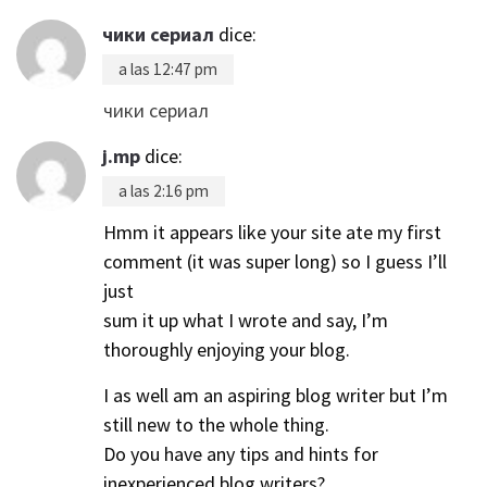
чики сериал
dice:
a las 12:47 pm
чики сериал
j.mp
dice:
a las 2:16 pm
Hmm it appears like your site ate my first
comment (it was super long) so I guess I’ll
just
sum it up what I wrote and say, I’m
thoroughly enjoying your blog.
I as well am an aspiring blog writer but I’m
still new to the whole thing.
Do you have any tips and hints for
inexperienced blog writers?