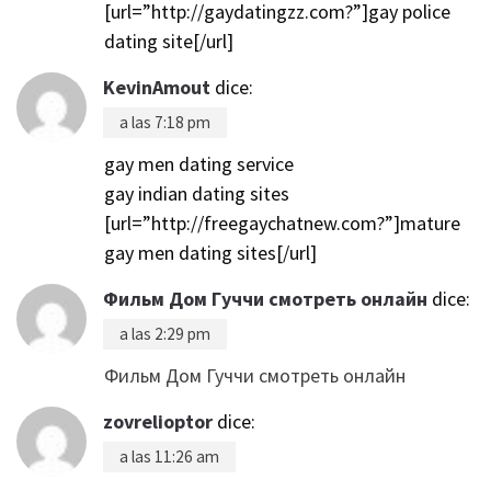
[url=”http://gaydatingzz.com?”]gay police
dating site[/url]
KevinAmout
dice:
a las 7:18 pm
gay men dating service
gay indian dating sites
[url=”http://freegaychatnew.com?”]mature
gay men dating sites[/url]
Фильм Дом Гуччи смотреть онлайн
dice:
a las 2:29 pm
Фильм Дом Гуччи смотреть онлайн
zovrelioptor
dice:
a las 11:26 am