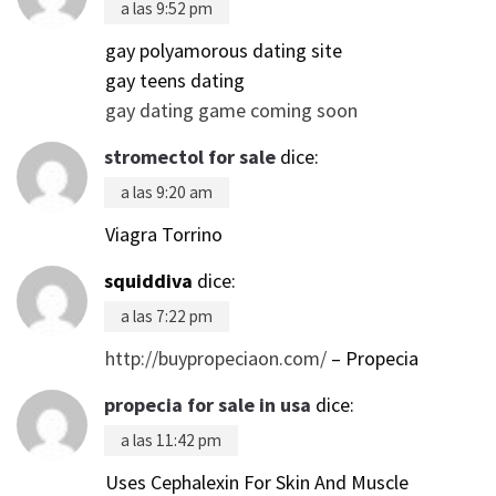
a las 9:52 pm
gay polyamorous dating site
gay teens dating
gay dating game coming soon
stromectol for sale
dice:
a las 9:20 am
Viagra Torrino
squiddiva
dice:
a las 7:22 pm
http://buypropeciaon.com/
– Propecia
propecia for sale in usa
dice:
a las 11:42 pm
Uses Cephalexin For Skin And Muscle