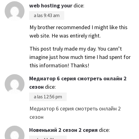
web hosting your
dice:
a las 9:43 am
My brother recommended I might like this
web site. He was entirely right.
This post truly made my day. You cann’t
imagine just how much time I had spent for
this information! Thanks!
Медиатор 6 серия смотреть онлайн 2
сезон
dice:
a las 12:56 pm
Медиатор 6 серия смотреть онлайн 2
сезон
Новенький 2 сезон 2 серия
dice: