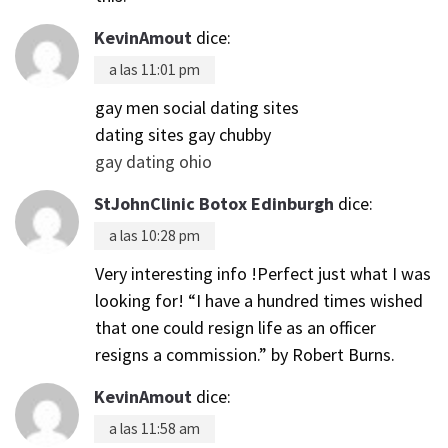
KevinAmout
dice:
a las 11:01 pm
gay men social dating sites
dating sites gay chubby
gay dating ohio
StJohnClinic Botox Edinburgh
dice:
a las 10:28 pm
Very interesting info !Perfect just what I was
looking for! “I have a hundred times wished
that one could resign life as an officer
resigns a commission.” by Robert Burns.
KevinAmout
dice:
a las 11:58 am