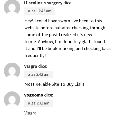
it scoliosis surgery
dice:
a las 12:42 am
Hey! I could have sworn I’ve been to this
website before but after checking through
some of the post I realized it’s new
to me. Anyhow, I’m definitely glad I found
it and I’ll be book-marking and checking back
frequently!
Viagra
dice:
a las 2:42 am
Most Reliable Site To Buy Cialis
vogeomo
dice:
a las 3:32 am
Viagra