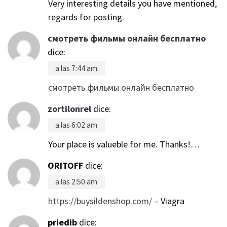
Very interesting details you have mentioned,
regards for posting.
смотреть фильмы онлайн бесплатно
dice:
a las 7:44 am
смотреть фильмы онлайн бесплатно
zortilonrel
dice:
a las 6:02 am
Your place is valueble for me. Thanks!…
ORITOFF
dice:
a las 2:50 am
https://buysildenshop.com/
– Viagra
priedib
dice: