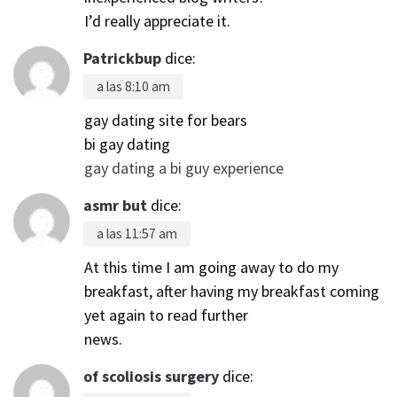
I’d really appreciate it.
Patrickbup
dice:
a las 8:10 am
gay dating site for bears
bi gay dating
gay dating a bi guy experience
asmr but
dice:
a las 11:57 am
At this time I am going away to do my
breakfast, after having my breakfast coming
yet again to read further
news.
of scoliosis surgery
dice: