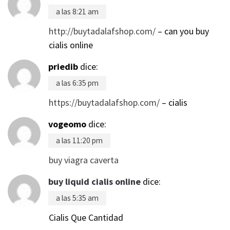
a las 8:21 am
http://buytadalafshop.com/
– can you buy
cialis online
priedib
dice:
a las 6:35 pm
https://buytadalafshop.com/
– cialis
vogeomo
dice:
a las 11:20 pm
buy viagra caverta
buy liquid cialis online
dice:
a las 5:35 am
Cialis Que Cantidad