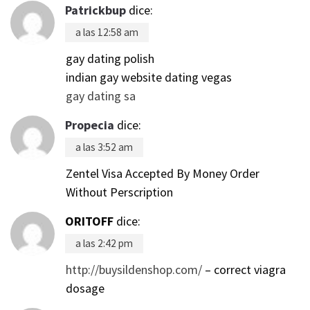
Patrickbup
dice:
a las 12:58 am
gay dating polish
indian gay website dating vegas
gay dating sa
Propecia
dice:
a las 3:52 am
Zentel Visa Accepted By Money Order
Without Perscription
ORITOFF
dice:
a las 2:42 pm
http://buysildenshop.com/
– correct viagra
dosage