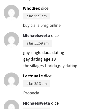
Whodiex
dice:
a las 9:27 am
buy cialis 5mg online
Michaelsweta
dice:
a las 11:59 am
gay single dads dating
gay dating age 19
the villages florida,gay dating
Lertnuate
dice:
a las 8:13 pm
Propecia
Michaelsweta
dice: