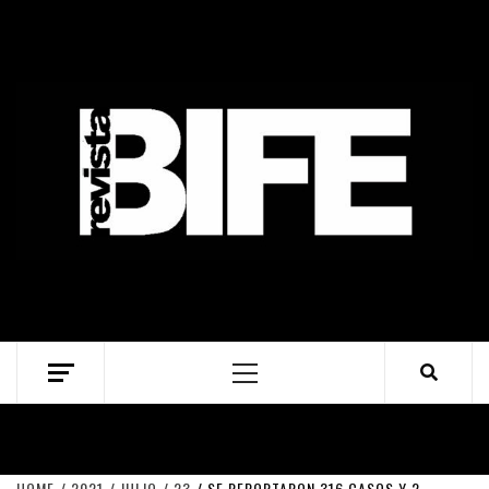
Skip
to
content
Primary
Menu
HOME
2021
JULIO
23
SE REPORTARON 316 CASOS Y 2