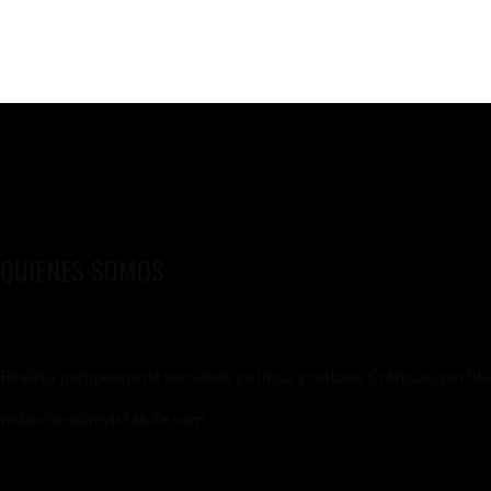
QUIENES SOMOS
Revista pampeana de sociedad, política y cultura. Crónicas, perfil
redaccion@revistabife.com