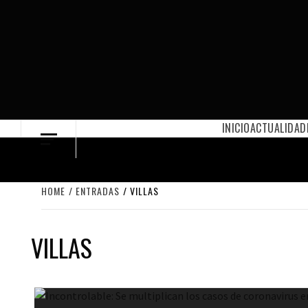
Skip
to
content
INICIO
ACTUALIDAD
HOME
ENTRADAS
VILLAS
VILLAS