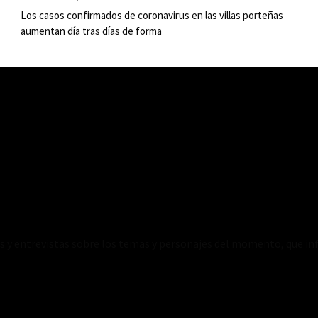
Los casos confirmados de coronavirus en las villas porteñas
aumentan día tras días de forma
es y entrevistas sobre los temas y personajes del momento, que inf