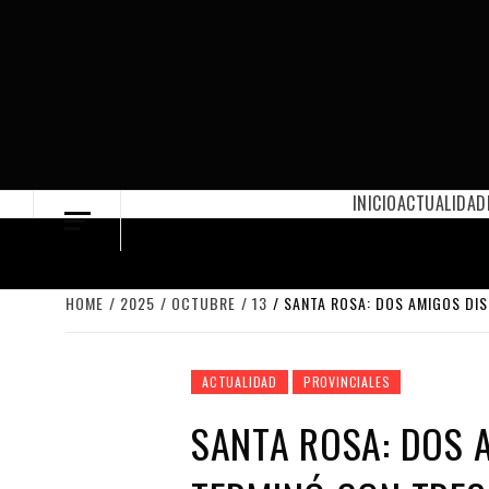
Skip
to
content
INICIO
ACTUALIDAD
HOME
2025
OCTUBRE
13
SANTA ROSA: DOS AMIGOS DIS
ACTUALIDAD
PROVINCIALES
SANTA ROSA: DOS 