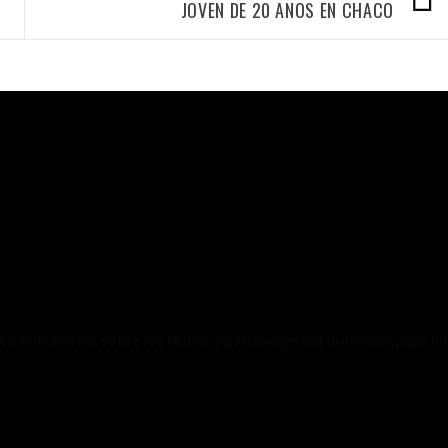
JOVEN DE 20 AÑOS EN CHACO
es y entrevistas sobre los temas y personajes del momento, que inf