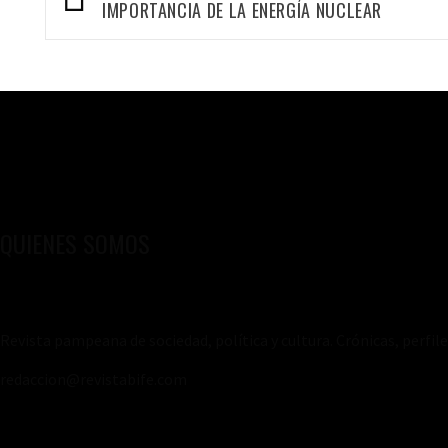
de
IMPORTANCIA DE LA ENERGÍA NUCLEAR
entradas
QUIENES SOMOS
Revista pampeana de sociedad, política y cultura. Crónicas, perfil
redaccion@revistabife.com