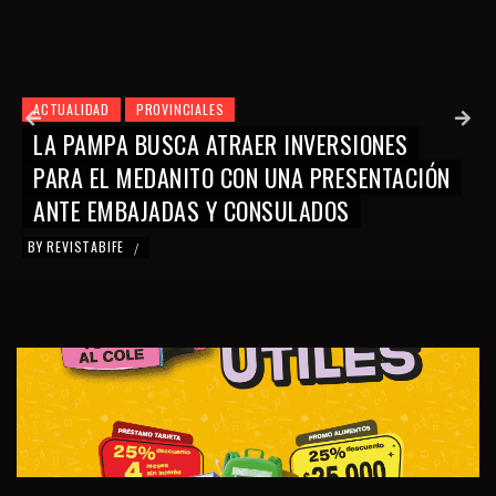
ACTUALIDAD
EN FOCO
N
LA PATRIA A LA INTEMPERIE: ¿ALCANZA C
RESISTIR EN EL RECINTO?
BY
SOFÍA OYARZÚN
/