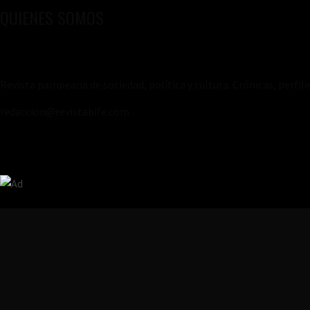
QUIENES SOMOS
Revista pampeana de sociedad, política y cultura. Crónicas, perfil
redaccion@revistabife.com