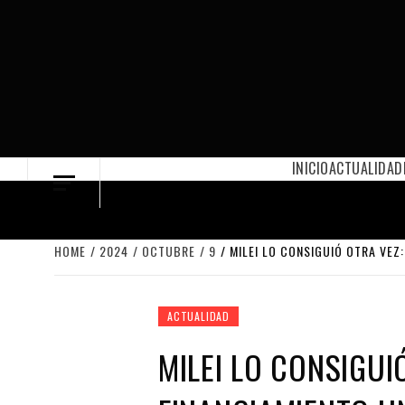
Skip
to
content
INICIO
ACTUALIDAD
HOME
2024
OCTUBRE
9
MILEI LO CONSIGUIÓ OTRA VEZ
ACTUALIDAD
MILEI LO CONSIGUI