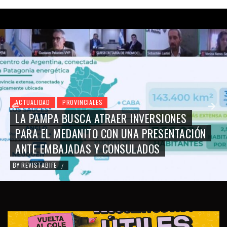
ACTUALIDAD
PROVINCIALES
LA PAMPA BUSCA ATRAER INVERSIONES
PARA EL MEDANITO CON UNA PRESENTACIÓN
ANTE EMBAJADAS Y CONSULADOS
BY
REVISTABIFE
/