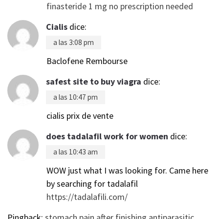
finasteride 1 mg no prescription needed
Cialis
dice:
a las 3:08 pm
Baclofene Rembourse
safest site to buy viagra
dice:
a las 10:47 pm
cialis prix de vente
does tadalafil work for women
dice:
a las 10:43 am
WOW just what I was looking for. Came here
by searching for tadalafil
https://tadalafili.com/
Pingback:
stomach pain after finishing antiparasitic