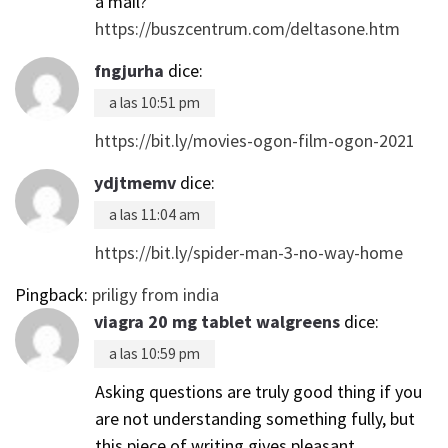
a mail?
https://buszcentrum.com/deltasone.htm
fngjurha
dice:
a las 10:51 pm
https://bit.ly/movies-ogon-film-ogon-2021
ydjtmemv
dice:
a las 11:04 am
https://bit.ly/spider-man-3-no-way-home
Pingback:
priligy from india
viagra 20 mg tablet walgreens
dice:
a las 10:59 pm
Asking questions are truly good thing if you
are not understanding something fully, but
this piece of writing gives pleasant