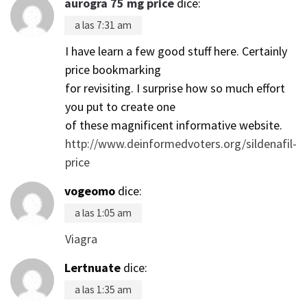
aurogra 75 mg price
dice:
a las 7:31 am
I have learn a few good stuff here. Certainly
price bookmarking
for revisiting. I surprise how so much effort
you put to create one
of these magnificent informative website.
http://www.deinformedvoters.org/sildenafil-
price
vogeomo
dice:
a las 1:05 am
Viagra
Lertnuate
dice:
a las 1:35 am