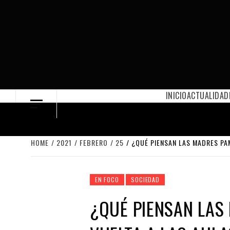
Skip
to
content
INICIO
ACTUALIDAD
HOME
2021
FEBRERO
25
¿QUÉ PIENSAN LAS MADRES PA
EN FOCO
SOCIEDAD
¿QUÉ PIENSAN LAS