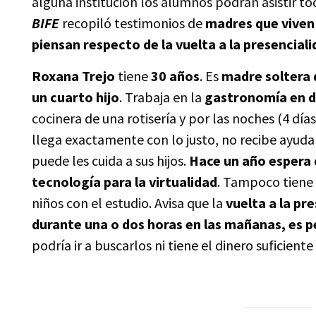
alguna institución los alumnos podrán asistir t
BIFE
recopiló testimonios de
madres que viven
piensan respecto de la vuelta a la presenciali
Roxana Trejo
tiene
30 años
. Es
madre soltera d
un cuarto hijo
. Trabaja en la
gastronomía
en d
cocinera de una rotisería y por las noches (4 dí
llega exactamente con lo justo, no recibe ayuda 
puede les cuida a sus hijos.
Hace un año espera 
tecnología para la virtualidad
. Tampoco tiene 
niños con el estudio. Avisa que la
vuelta a la pr
durante una o dos horas en las mañanas, es pe
podría ir a buscarlos ni tiene el dinero suficient