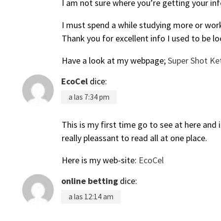
I am not sure where you’re getting your in
I must spend a while studying more or wor
Thank you for excellent info I used to be lo
Have a look at my webpage;
Super Shot Ket
EcoCel
dice:
a las 7:34 pm
This is my first time go to see at here and 
really pleassant to read all at one place.
Here is my web-site:
EcoCel
online betting
dice:
a las 12:14 am