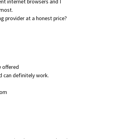
ent internet browsers and I
 most.
 provider at a honest price?
e offered
d can definitely work.
from