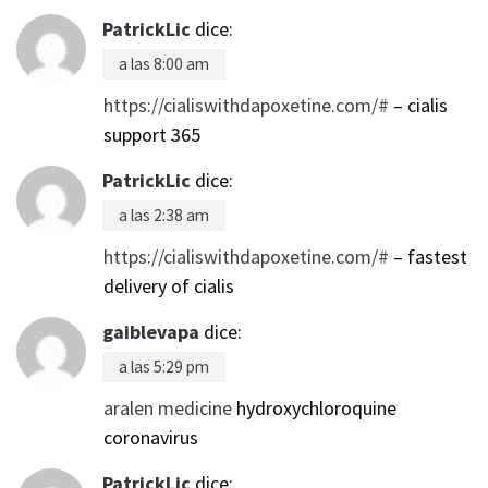
PatrickLic
dice:
a las 8:00 am
https://cialiswithdapoxetine.com/#
– cialis
support 365
PatrickLic
dice:
a las 2:38 am
https://cialiswithdapoxetine.com/#
– fastest
delivery of cialis
gaiblevapa
dice:
a las 5:29 pm
aralen medicine
hydroxychloroquine
coronavirus
PatrickLic
dice: