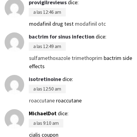
provigilreviews
dice:
a las 12:46 am
modafinil drug test
modafinil otc
bactrim for sinus infection
dice:
a las 12:49 am
sulfamethoxazole trimethoprim
bactrim side
effects
isotretinoine
dice:
a las 12:50 am
roaccutane
roaccutane
MichaelDot
dice:
a las 9:10 am
cialis coupon