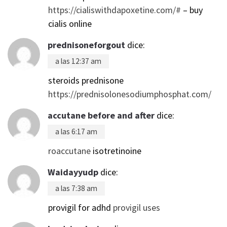
https://cialiswithdapoxetine.com/#
– buy
cialis online
prednisoneforgout
dice:
a las 12:37 am
steroids prednisone
https://prednisolonesodiumphosphat.com/
accutane before and after
dice:
a las 6:17 am
roaccutane
isotretinoine
Waidayyudp
dice:
a las 7:38 am
provigil for adhd
provigil uses