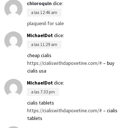
chloroquin
dice:
a las 12:46 am
plaquenil for sale
MichaelDot
dice:
a las 11:29 am
cheap cialis
https://cialiswithdapoxetine.com/#
– buy
cialis usa
MichaelDot
dice:
a las 7:33 pm
cialis tablets
https://cialiswithdapoxetine.com/#
– cialis
tablets