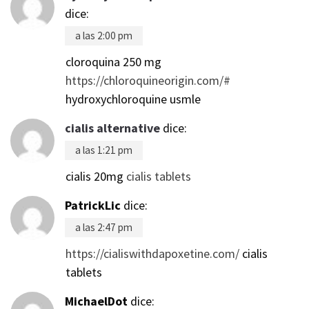
dice:
a las 2:00 pm
cloroquina 250 mg
https://chloroquineorigin.com/#
hydroxychloroquine usmle
cialis alternative
dice:
a las 1:21 pm
cialis 20mg
cialis tablets
PatrickLic
dice:
a las 2:47 pm
https://cialiswithdapoxetine.com/
cialis
tablets
MichaelDot
dice: