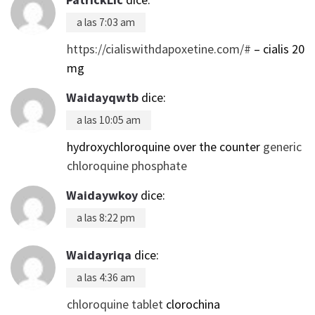
a las 7:03 am
https://cialiswithdapoxetine.com/#
– cialis 20
mg
Waidayqwtb
dice:
a las 10:05 am
hydroxychloroquine over the counter
generic
chloroquine phosphate
Waidaywkoy
dice:
a las 8:22 pm
Waidayriqa
dice:
a las 4:36 am
chloroquine tablet
clorochina