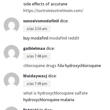
side effects of accutane
https://isotroinisotretinoin.com/
sunosivsmodafinil
dice:
a las 2:16 am
buy modafinil
modafinil reddit
gaiblelmaa
dice:
a las 7:48 pm
chloroquine drugs
fda hydroxychloroquine
Waidaywacj
dice:
a las 7:49 pm
what is hydroxychloroquine sulfate
hydroxychloroquine malaria
PatrickLic
dice: