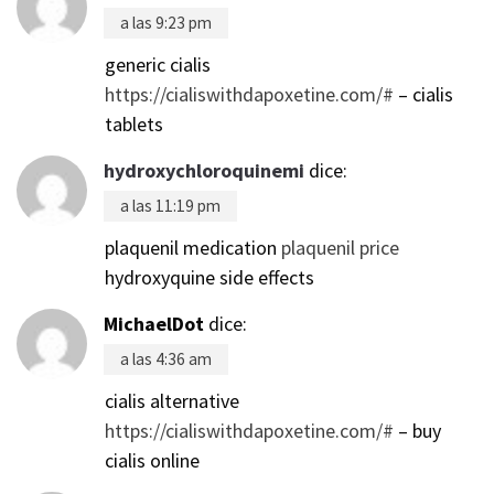
a las 9:23 pm
generic cialis
https://cialiswithdapoxetine.com/#
– cialis
tablets
hydroxychloroquinemi
dice:
a las 11:19 pm
plaquenil medication
plaquenil price
hydroxyquine side effects
MichaelDot
dice:
a las 4:36 am
cialis alternative
https://cialiswithdapoxetine.com/#
– buy
cialis online