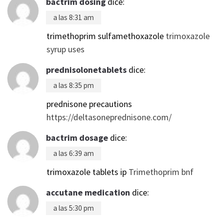
bactrim dosing
dice:
a las 8:31 am
trimethoprim sulfamethoxazole
trimoxazole
syrup uses
prednisolonetablets
dice:
a las 8:35 pm
prednisone precautions
https://deltasoneprednisone.com/
bactrim dosage
dice:
a las 6:39 am
trimoxazole tablets ip
Trimethoprim bnf
accutane medication
dice:
a las 5:30 pm