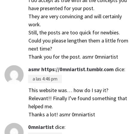
I do accept as true with all the concepts you
have presented for your post.
They are very convincing and will certainly
work.
Still, the posts are too quick for newbies.
Could you please lengthen them a little from
next time?
Thank you for the post. asmr 0mniartist
asmr https://0mniartist.tumblr.com
dice:
a las 4:46 pm
This website was… how do I say it?
Relevant!! Finally I’ve found something that
helped me.
Thanks a lot! asmr 0mniartist
0mniartist
dice: