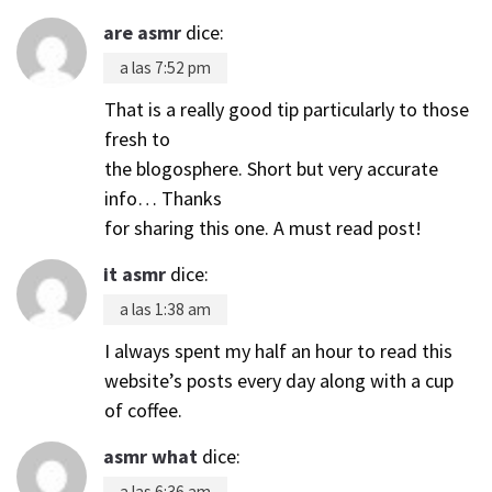
are asmr
dice:
a las 7:52 pm
That is a really good tip particularly to those
fresh to
the blogosphere. Short but very accurate
info… Thanks
for sharing this one. A must read post!
it asmr
dice:
a las 1:38 am
I always spent my half an hour to read this
website’s posts every day along with a cup
of coffee.
asmr what
dice:
a las 6:36 am