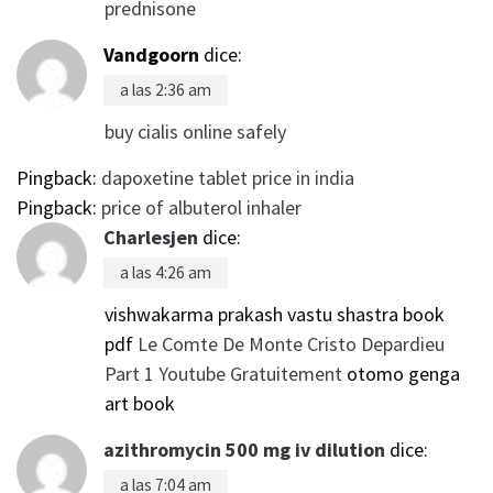
prednisone
Vandgoorn
dice:
a las 2:36 am
buy cialis online safely
Pingback:
dapoxetine tablet price in india
Pingback:
price of albuterol inhaler
Charlesjen
dice:
a las 4:26 am
vishwakarma prakash vastu shastra book
pdf
Le Comte De Monte Cristo Depardieu
Part 1 Youtube Gratuitement
otomo genga
art book
azithromycin 500 mg iv dilution
dice:
a las 7:04 am