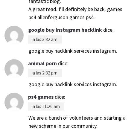
fantastic blog.
A great read. I’ll definitely be back. games
ps4 allenferguson games ps4
google buy Instagram hacklink
dice:
a las 3:32 am
google buy hacklink services instagram.
animal porn
dice:
a las 2:32 pm
google buy hacklink services instagram.
ps4 games
dice:
a las 11:26 am
We are a bunch of volunteers and starting a
new scheme in our community.