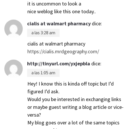
it is uncommon to look a
nice weblog like this one today..
cialis at walmart pharmacy
dice:
a las 3:28 am
cialis at walmart pharmacy
https://cialis.mrdgeography.com/
http://tinyurl.com/yxjepbla
dice:
a las 1:05 am
Hey! I know this is kinda off topic but I’d
figured I’d ask.
Would you be interested in exchanging links
or maybe guest writing a blog article or vice-
versa?
My blog goes over a lot of the same topics