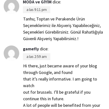
MODA ve GİYİM
dice:
a las 9:11 pm
Tanhu; Toptan ve Perakende Ürün
Seçeneklerimiz ile Alışveriş Yapabileceğiniz,
Seçenekleri Görebilirsiniz. Gönül Rahatlığıyla
Güvenli Alışveriş Yapabilirsiniz.!
gamefly
dice:
a las 2:59 am
Hi there, just became aware of your blog
through Google, and found
that it’s really informative. I am going to
watch
out for brussels. I’ll be grateful if you
continue this in future.
A lot of people will be benefited from your