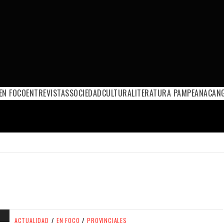
EN FOCO
ENTREVISTAS
SOCIEDAD
CULTURA
LITERATURA PAMPEANA
CANG
ACTUALIDAD
/
EN FOCO
/
PROVINCIALES