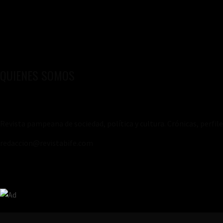
QUIENES SOMOS
Revista pampeana de sociedad, política y cultura. Crónicas, perfil
redaccion@revistabife.com