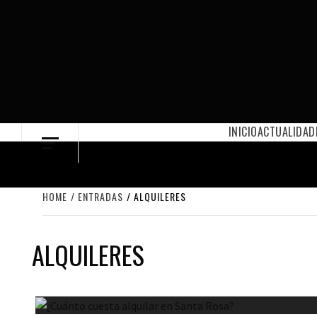
Skip
to
content
INICIO
ACTUALIDAD
HOME
ENTRADAS
ALQUILERES
ALQUILERES