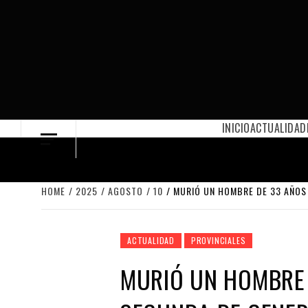
Skip
to
content
INICIO
ACTUALIDAD
HOME
2025
AGOSTO
10
MURIÓ UN HOMBRE DE 33 AÑOS 
ACTUALIDAD
PROVINCIALES
MURIÓ UN HOMBRE 