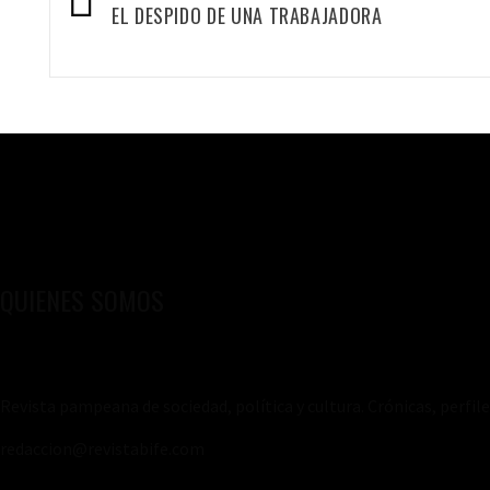
de
EL DESPIDO DE UNA TRABAJADORA
entradas
QUIENES SOMOS
Revista pampeana de sociedad, política y cultura. Crónicas, perfil
redaccion@revistabife.com