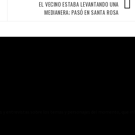
EL VECINO ESTABA LEVANTANDO UNA
MEDIANERA; PASÓ EN SANTA ROSA
es y entrevistas sobre los temas y personajes del momento, que inf