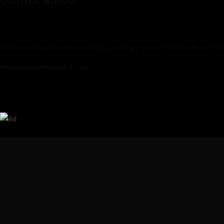
Revista pampeana de sociedad, política y cultura. Crónicas, perfil
redaccion@revistabife.com