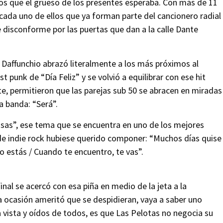
os que el grueso de los presentes esperaba. Con más de 11
ada uno de ellos que ya forman parte del cancionero radial
e disconforme por las puertas que dan a la calle Dante
 Daffunchio abrazó literalmente a los más próximos al
t punk de “Día Feliz” y se volvió a equilibrar con ese hit
, permitieron que las parejas sub 50 se abracen en miradas
a banda: “Será”.
as”, ese tema que se encuentra en uno de los mejores
 de indie rock hubiese querido componer: “Muchos días quise
 estás / Cuando te encuentro, te vas”.
final se acercó con esa piña en medio de la jeta a la
a ocasión ameritó que se despidieran, vaya a saber uno
a vista y oídos de todos, es que Las Pelotas no negocia su