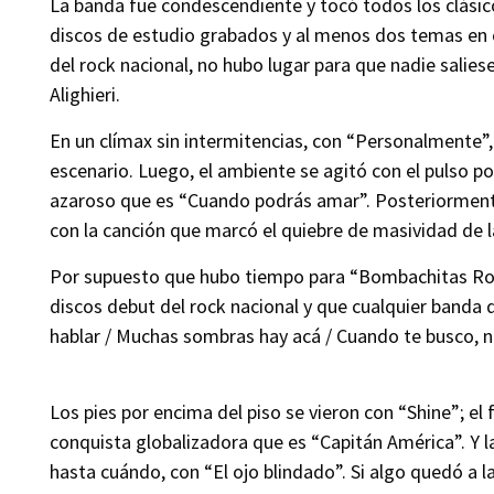
La banda fue condescendiente y tocó todos los clásic
discos de estudio grabados y al menos dos temas en c
del rock nacional, no hubo lugar para que nadie salies
Alighieri.
En un clímax sin intermitencias, con “Personalmente”,
escenario. Luego, el ambiente se agitó con el pulso pos
azaroso que es “Cuando podrás amar”. Posteriormente
con la canción que marcó el quiebre de masividad de l
Por supuesto que hubo tiempo para “Bombachitas Ros
discos debut del rock nacional y que cualquier banda
hablar / Muchas sombras hay acá / Cuando te busco, no
Los pies por encima del piso se vieron con “Shine”; el 
conquista globalizadora que es “Capitán América”. Y l
hasta cuándo, con “El ojo blindado”. Si algo quedó a l