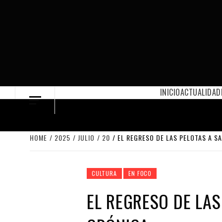
Skip
to
content
INICIO
ACTUALIDAD
HOME
2025
JULIO
20
EL REGRESO DE LAS PELOTAS A S
CULTURA
EN FOCO
EL REGRESO DE LAS