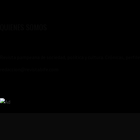
QUIENES SOMOS
Revista pampeana de sociedad, política y cultura. Crónicas, perfil
redaccion@revistabife.com