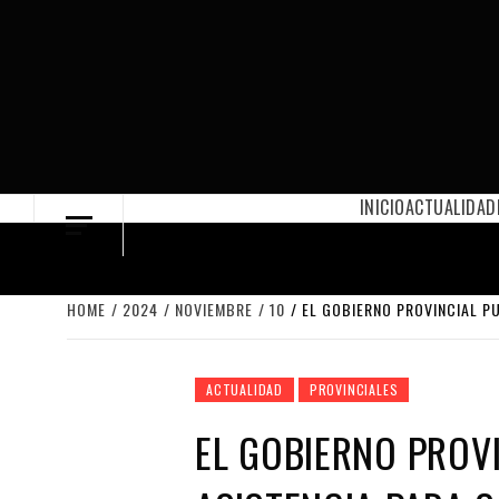
Skip
to
content
INICIO
ACTUALIDAD
HOME
2024
NOVIEMBRE
10
EL GOBIERNO PROVINCIAL PU
ACTUALIDAD
PROVINCIALES
EL GOBIERNO PROV