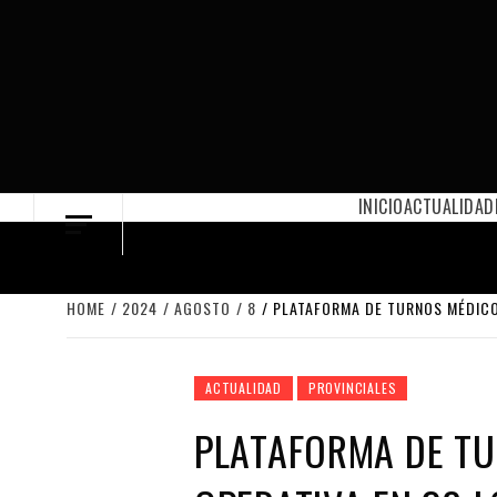
Skip
to
content
INICIO
ACTUALIDAD
HOME
2024
AGOSTO
8
PLATAFORMA DE TURNOS MÉDICOS
ACTUALIDAD
PROVINCIALES
PLATAFORMA DE TU