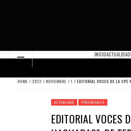
Skip
to
content
INICIO
ACTUALIDAD
HOME
2022
NOVIEMBRE
1
EDITORIAL VOCES DE LA CPE
ACTUALIDAD
PROVINCIALES
EDITORIAL VOCES D