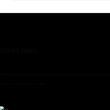
QUIENES SOMOS
Revista pampeana de sociedad, política y cultura. Crónicas, perfil
redaccion@revistabife.com