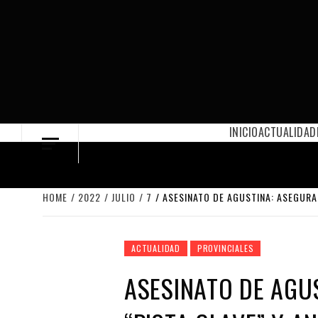
Skip
to
content
INICIO
ACTUALIDAD
HOME
2022
JULIO
7
ASESINATO DE AGUSTINA: ASEGURA
ACTUALIDAD
PROVINCIALES
ASESINATO DE AGU