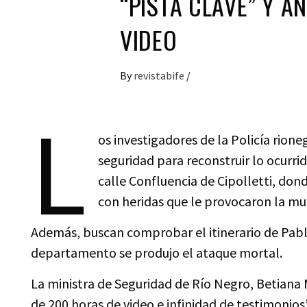
“PISTA CLAVE” Y A
VIDEO
By
revistabife
/
L
os investigadores de la Policía rion
seguridad para reconstruir lo ocurr
calle Confluencia de Cipolletti, do
con heridas que le provocaron la mu
Además, buscan comprobar el itinerario de Pablo 
departamento se produjo el ataque mortal.
La ministra de Seguridad de Río Negro, Betiana 
de 200 horas de video e infinidad de testimonios”