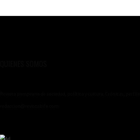
QUIENES SOMOS
Revista pampeana de sociedad, política y cultura. Crónicas, perfil
redaccion@revistabife.com