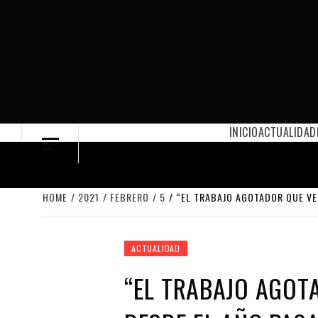
Skip
to
content
INICIO
ACTUALIDAD
HOME
2021
FEBRERO
5
“EL TRABAJO AGOTADOR QUE VE
ACTUALIDAD
“EL TRABAJO AGOT