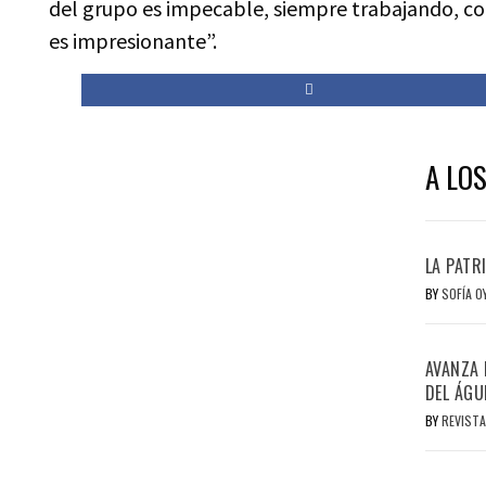
del grupo es impecable, siempre trabajando, con 
es impresionante”.
A LOS
LA PATR
BY
SOFÍA 
AVANZA 
DEL ÁGU
BY
REVISTA