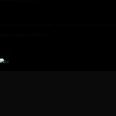
Revista pampeana de sociedad, política y cultura. Crónicas, perfil
redaccion@revistabife.com