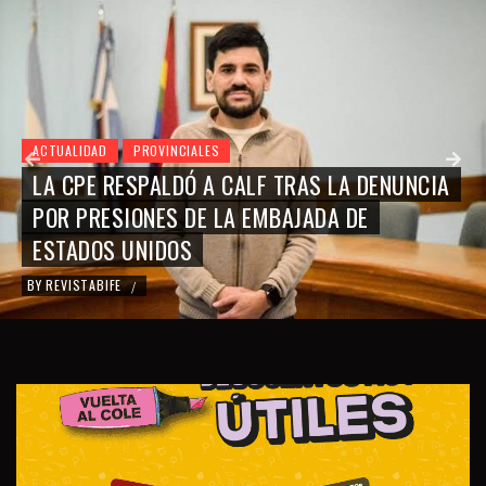
ACTUALIDAD
PROVINCIALES
LA CPE RESPALDÓ A CALF TRAS LA DENUNCIA
POR PRESIONES DE LA EMBAJADA DE
ESTADOS UNIDOS
BY
REVISTABIFE
/