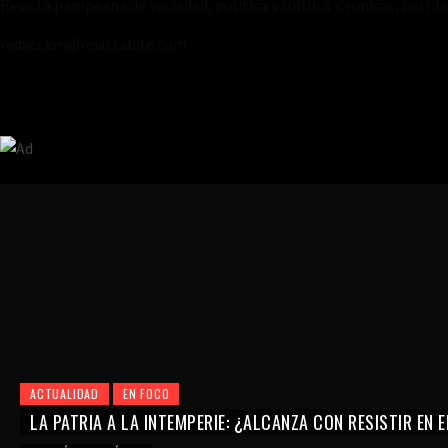
Revista pampeana de sociedad, política y cultura. Crónicas, perfil
redaccion@revistabife.com
ACTUALIDAD
EN FOCO
LA PATRIA A LA INTEMPERIE: ¿ALCANZA CON RESISTIR EN 