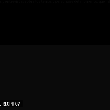
es y entrevistas sobre los temas y personajes del momento, que inf
EL RECINTO?