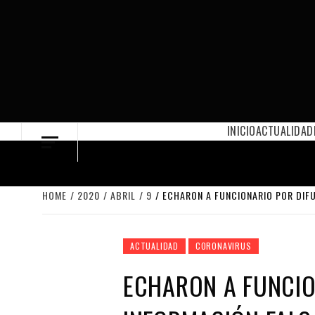
Skip
to
content
INICIO
ACTUALIDAD
HOME
2020
ABRIL
9
ECHARON A FUNCIONARIO POR DIF
ACTUALIDAD
CORONAVIRUS
ECHARON A FUNCIO