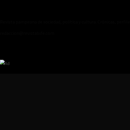
Revista pampeana de sociedad, política y cultura. Crónicas, perfil
redaccion@revistabife.com