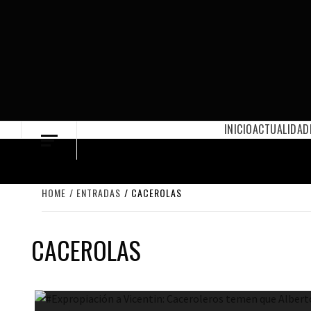
Skip
to
content
INICIO
ACTUALIDAD
HOME
ENTRADAS
CACEROLAS
CACEROLAS