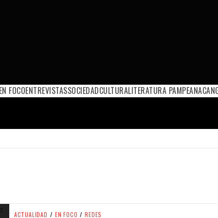
EN FOCO
ENTREVISTAS
SOCIEDAD
CULTURA
LITERATURA PAMPEANA
CANG
ACTUALIDAD
/
EN FOCO
/
REDES