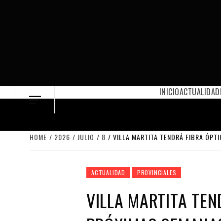
Skip
to
content
INICIO
ACTUALIDAD
HOME
2026
JULIO
8
VILLA MARTITA TENDRÁ FIBRA ÓPTI
ACTUALIDAD
PROVINCIALES
VILLA MARTITA TEN