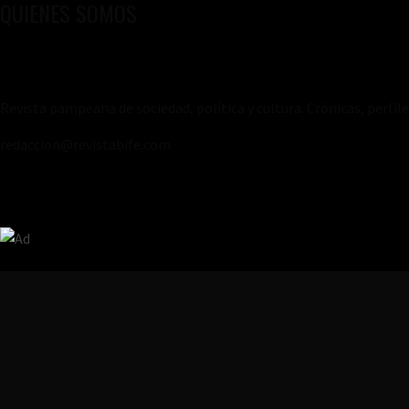
QUIENES SOMOS
Revista pampeana de sociedad, política y cultura. Crónicas, perfil
redaccion@revistabife.com