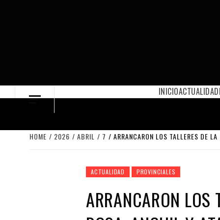
Skip
to
content
INICIO
ACTUALIDAD
HOME
2026
ABRIL
7
ARRANCARON LOS TALLERES DE LA 
ACTUALIDAD
PROVINCIALES
ARRANCARON LOS T