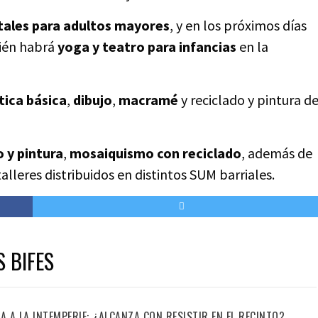
itales para adultos mayores
, y en los próximos días
ién habrá
yoga y teatro para infancias
en la
tica básica
,
dibujo
,
macramé
y reciclado y pintura d
o y pintura
,
mosaiquismo con reciclado
, además de
alleres distribuidos en distintos SUM barriales.
S BIFES
IA A LA INTEMPERIE: ¿ALCANZA CON RESISTIR EN EL RECINTO?