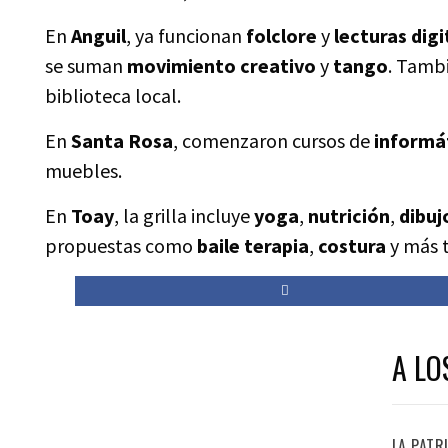
En
Anguil
, ya funcionan
folclore
y
lecturas dig
se suman
movimiento creativo
y
tango
. Tamb
biblioteca local.
En
Santa Rosa
, comenzaron cursos de
informá
muebles.
En
Toay
, la grilla incluye
yoga
,
nutrición
,
dibuj
propuestas como
baile terapia
,
costura
y más t
A LO
LA PATR