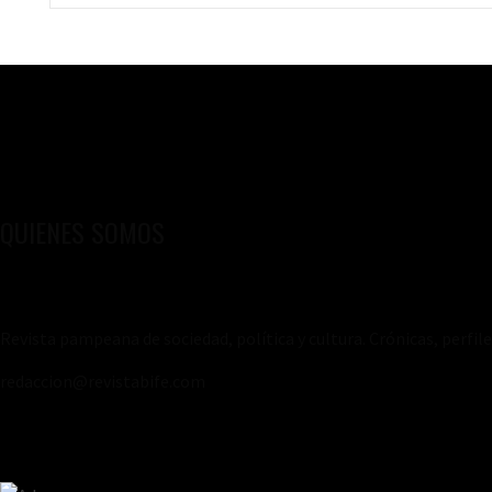
QUIENES SOMOS
Revista pampeana de sociedad, política y cultura. Crónicas, perfil
redaccion@revistabife.com