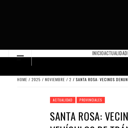
Skip
to
content
INICIO
ACTUALIDAD
HOME
2025
NOVIEMBRE
2
SANTA ROSA: VECINOS DENUN
ACTUALIDAD
PROVINCIALES
SANTA ROSA: VECI