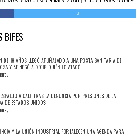
tró la escena con su celular y la compartió en redes sociales.
S BIFES
N DE 18 AÑOS LLEGÓ APUÑALADO A UNA POSTA SANITARIA DE
OSA Y SE NEGÓ A DECIR QUIÉN LO ATACÓ
BIFE
/
RESPALDÓ A CALF TRAS LA DENUNCIA POR PRESIONES DE LA
A DE ESTADOS UNIDOS
BIFE
/
INCIA Y LA UNIÓN INDUSTRIAL FORTALECEN UNA AGENDA PARA