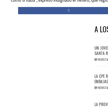
como si nada”, expresó indignado el fletero, que regis
A LO
UN JOVE
SANTA R
BY
REVISTA
LA CPE 
EMBAJAD
BY
REVISTA
LA PROV