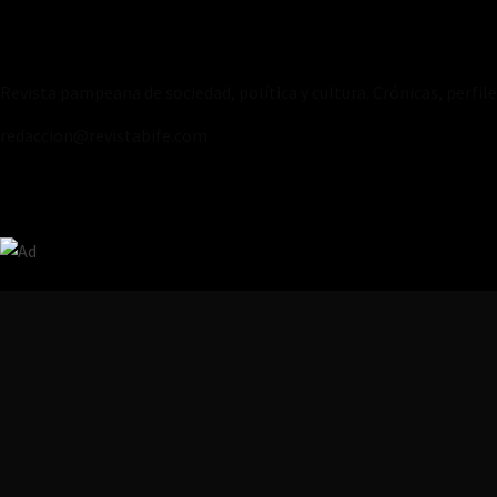
Revista pampeana de sociedad, política y cultura. Crónicas, perfil
redaccion@revistabife.com