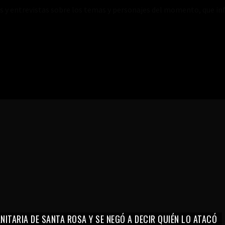
es y entrevistas sobre los temas y personajes del momento, que inf
ITARIA DE SANTA ROSA Y SE NEGÓ A DECIR QUIÉN LO ATACÓ