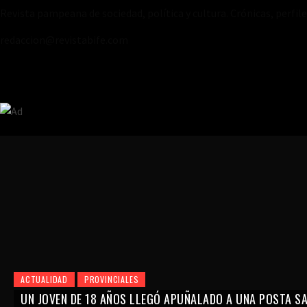
Revista pampeana de sociedad, política y cultura. Crónicas, perfil
redaccion@revistabife.com
ACTUALIDAD
PROVINCIALES
UN JOVEN DE 18 AÑOS LLEGÓ APUÑALADO A UNA POSTA SAN