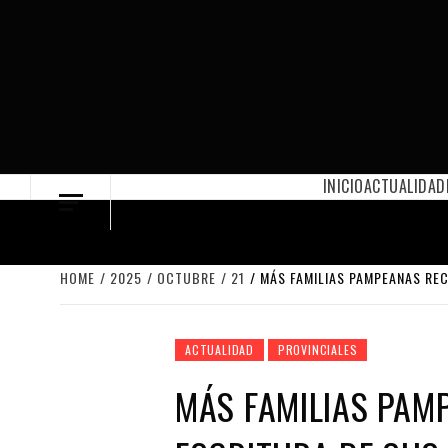
Skip
to
content
INICIO
ACTUALIDAD
HOME
2025
OCTUBRE
21
MÁS FAMILIAS PAMPEANAS REC
ACTUALIDAD
PROVINCIALES
MÁS FAMILIAS PAM