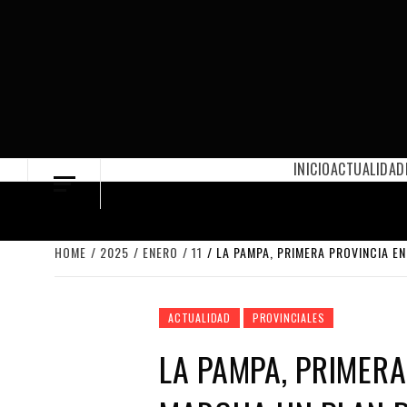
Skip
to
content
INICIO
ACTUALIDAD
HOME
2025
ENERO
11
LA PAMPA, PRIMERA PROVINCIA E
ACTUALIDAD
PROVINCIALES
LA PAMPA, PRIMERA