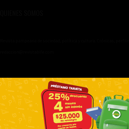
QUIENES SOMOS
Revista pampeana de sociedad, política y cultura. Crónicas, perfil
redaccion@revistabife.com