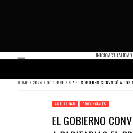
Skip
to
content
INICIO
ACTUALIDAD
HOME
2024
OCTUBRE
8
EL GOBIERNO CONVOCÓ A LOS G
ACTUALIDAD
PROVINCIALES
EL GOBIERNO CONV