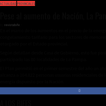
ACTUALIDAD
PROVINCIALES
Pese al aumento de Nación, La Pam
By
revistabife
/
En el marco de los aumentos en el precio de la energ
congelamiento tarifario para los sectores de menores 
otorgado por el Estado provincial.
Según detallan desde Casa de Gobierno, esto fue posi
participado las 80 localidades de La Pampa.
El Plan permitió en el primer semestre del año un ah
alcanza a 104.822 personas usuarias residenciales de l
energía dispuesto por la Nación.
A LOS BIFES