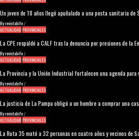
Un joven de 18 años llegó apuñalado a una posta sanitaria de 
By
revistabife
/
ACTUALIDAD
PROVINCIALES
La CPE respaldó a CALF tras la denuncia por presiones de la 
By
revistabife
/
ACTUALIDAD
PROVINCIALES
La Provincia y la Unión Industrial fortalecen una agenda par
By
revistabife
/
ACTUALIDAD
PROVINCIALES
La justicia de La Pampa obligó a un hombre a comprar una cas
By
revistabife
/
ACTUALIDAD
PROVINCIALES
La Ruta 35 mató a 32 personas en cuatro años y vecinos de S