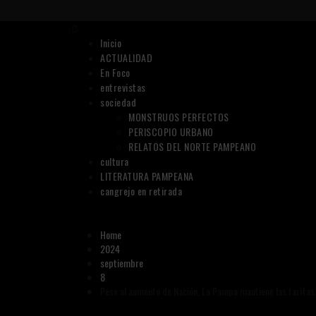
Skip
to
Primary
content
Menu
Inicio
ACTUALIDAD
En Foco
entrevistas
sociedad
MONSTRUOS PERFECTOS
PERISCOPIO URBANO
RELATOS DEL NORTE PAMPEANO
cultura
LITERATURA PAMPEANA
cangrejo en retirada
Home
2024
septiembre
8
Pese al aumento de Nación, La Pampa mantiene las tarifas