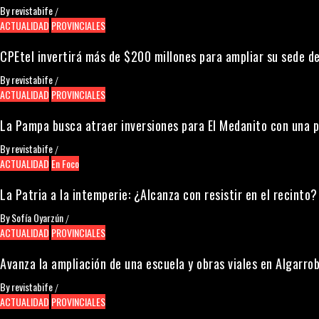
By
revistabife
/
ACTUALIDAD
PROVINCIALES
CPEtel invertirá más de $200 millones para ampliar su sede de
By
revistabife
/
ACTUALIDAD
PROVINCIALES
La Pampa busca atraer inversiones para El Medanito con una 
By
revistabife
/
ACTUALIDAD
En Foco
La Patria a la intemperie: ¿Alcanza con resistir en el recinto?
By
Sofía Oyarzún
/
ACTUALIDAD
PROVINCIALES
Avanza la ampliación de una escuela y obras viales en Algarrob
By
revistabife
/
ACTUALIDAD
PROVINCIALES