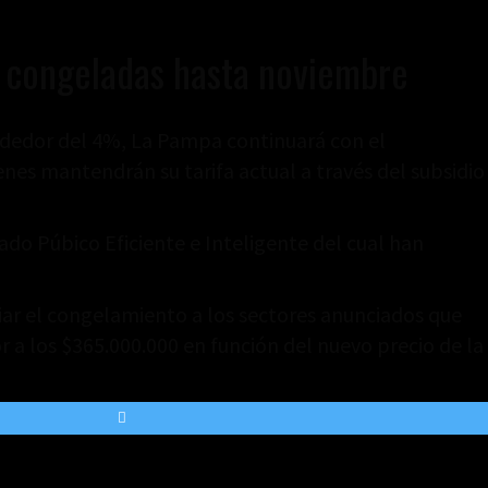
s congeladas hasta noviembre
rededor del 4%, La Pampa continuará con el
nes mantendrán su tarifa actual a través del subsidio
do Púbico Eficiente e Inteligente del cual han
ciar el congelamiento a los sectores anunciados que
r a los $365.000.000 en función del nuevo precio de la