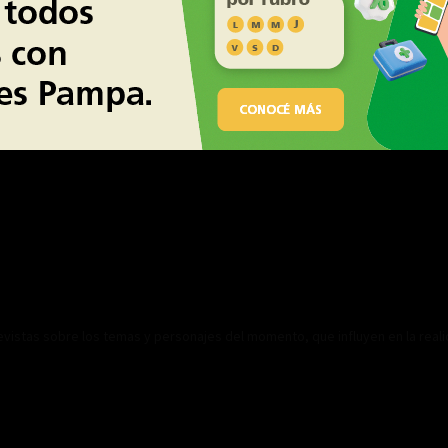
revistas sobre los temas y personajes del momento, que influyen en la real