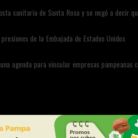
sta sanitaria de Santa Rosa y se negó a decir qu
 presiones de la Embajada de Estados Unidos
cen una agenda para vincular empresas pampeanas 