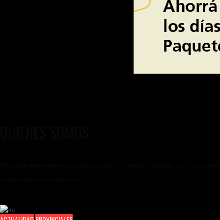
QUIENES SOMOS
Revista pampeana de sociedad, política y cultura. Crónicas, perfiles y ent
redaccion@revistabife.com
ACTUALIDAD
PROVINCIALES