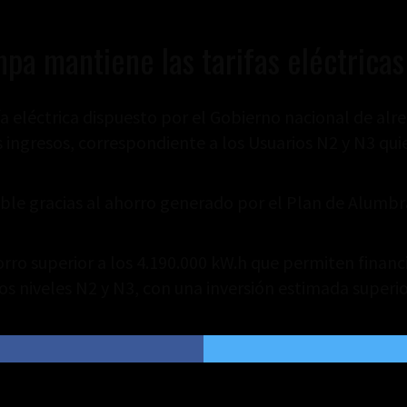
pa mantiene las tarifas eléctrica
ía eléctrica dispuesto por el Gobierno nacional de al
ingresos, correspondiente a los Usuarios N2 y N3 quie
ble gracias al ahorro generado por el Plan de Alumbra
orro superior a los 4.190.000 kW.h que permiten finan
os niveles N2 y N3, con una inversión estimada superio