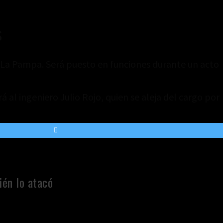
s
de La Pampa. Será puesto en funciones durante un acto
al ingeniero Julio Rojo, quien se aleja del cargo por
ién lo atacó