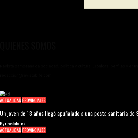
QUIENES SOMOS
Revista pampeana de sociedad, política y cultura. Crónicas, perfiles y ent
redaccion@revistabife.com
ACTUALIDAD
PROVINCIALES
Un joven de 18 años llegó apuñalado a una posta sanitaria de 
By
revistabife
/
ACTUALIDAD
PROVINCIALES