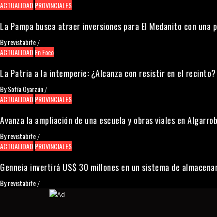
ACTUALIDAD
PROVINCIALES
La Pampa busca atraer inversiones para El Medanito con una 
By
revistabife
/
ACTUALIDAD
En Foco
La Patria a la intemperie: ¿Alcanza con resistir en el recinto?
By
Sofía Oyarzún
/
ACTUALIDAD
PROVINCIALES
Avanza la ampliación de una escuela y obras viales en Algarrob
By
revistabife
/
ACTUALIDAD
PROVINCIALES
Genneia invertirá US$ 30 millones en un sistema de almacena
By
revistabife
/