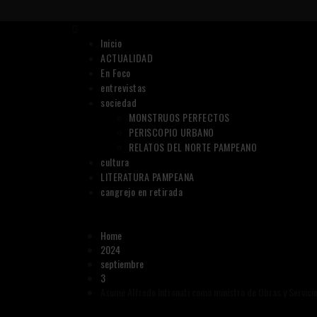
Skip
to
Primary
content
Menu
Inicio
ACTUALIDAD
En Foco
entrevistas
sociedad
MONSTRUOS PERFECTOS
PERISCOPIO URBANO
RELATOS DEL NORTE PAMPEANO
cultura
LITERATURA PAMPEANA
cangrejo en retirada
Home
2024
septiembre
3
Asume Alfredo Intronati como ministro de Obras y Servici