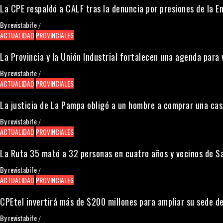
La CPE respaldó a CALF tras la denuncia por presiones de la 
By
revistabife
/
ACTUALIDAD
PROVINCIALES
La Provincia y la Unión Industrial fortalecen una agenda par
By
revistabife
/
ACTUALIDAD
PROVINCIALES
La justicia de La Pampa obligó a un hombre a comprar una cas
By
revistabife
/
ACTUALIDAD
PROVINCIALES
La Ruta 35 mató a 32 personas en cuatro años y vecinos de S
By
revistabife
/
ACTUALIDAD
PROVINCIALES
CPEtel invertirá más de $200 millones para ampliar su sede de
By
revistabife
/