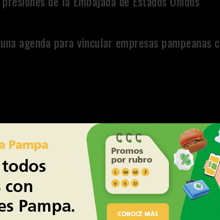
 presiones de la Embajada de Estados Unidos
cen una agenda para vincular empresas pampeanas 