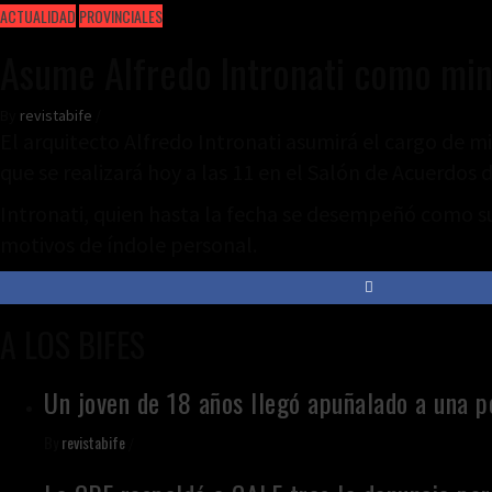
ACTUALIDAD
PROVINCIALES
Asume Alfredo Intronati como mini
By
revistabife
/
El arquitecto Alfredo Intronati asumirá el cargo de m
que se realizará hoy a las 11 en el Salón de Acuerdos
Intronati, quien hasta la fecha se desempeñó como sub
motivos de índole personal.
A LOS BIFES
Un joven de 18 años llegó apuñalado a una po
By
revistabife
/