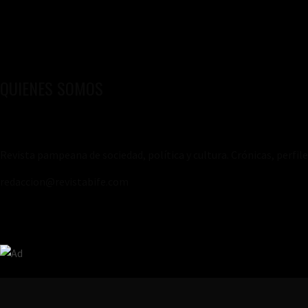
QUIENES SOMOS
Revista pampeana de sociedad, política y cultura. Crónicas, perfil
redaccion@revistabife.com