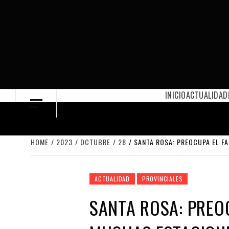
Skip
to
content
INICIO
ACTUALIDAD
HOME
2023
OCTUBRE
28
SANTA ROSA: PREOCUPA EL FA
ACTUALIDAD
PROVINCIALES
SANTA ROSA: PREOC