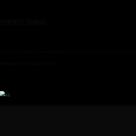
QUIENES SOMOS
Revista pampeana de sociedad, política y cultura. Crónicas, perfil
redaccion@revistabife.com