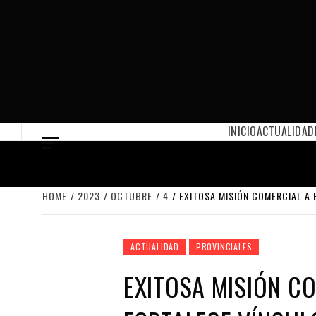
Skip
to
content
INICIO
ACTUALIDAD
HOME
2023
OCTUBRE
4
EXITOSA MISIÓN COMERCIAL A 
ACTUALIDAD
PROVINCIALES
EXITOSA MISIÓN CO