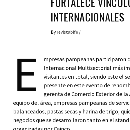
FORTALECE VÍNCUL
INTERNACIONALES
By
revistabife
/
E
mpresas pampeanas participaron de
Internacional Multisectorial más i
visitantes en total, siendo este el
presente en este evento de renombr
gerenta de Comercio Exterior de l
equipo del área, empresas pampeanas de servici
balanceados, pastas secas y harina de trigo, q
negocios que se desarrollaron tanto en el stand
organizadas por Cainco.