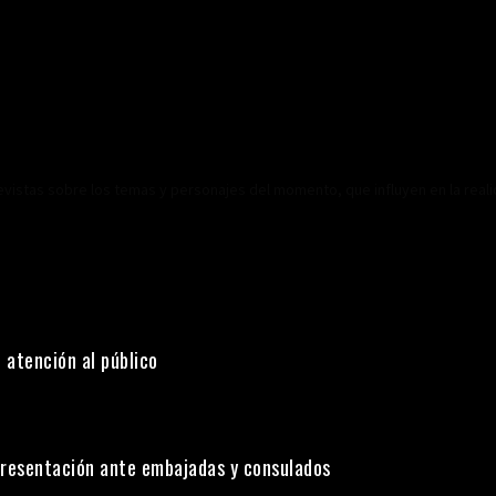
revistas sobre los temas y personajes del momento, que influyen en la real
 atención al público
presentación ante embajadas y consulados