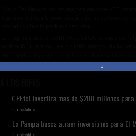
Liliana Rechimont, secretaria de prensa de ATE, desta
negativamente a la municipalidad si no se resuelve. Lo
traslado y abra la paritaria sectorial.
La pregunta de si el conflicto está relacionado con 
motivación irracional, pero sugirió que podría haber
municipalidad para mejorar las condiciones laborales 
A LOS BIFES
CPEtel invertirá más de $200 millones para 
By
revistabife
/
La Pampa busca atraer inversiones para El 
By
revistabife
/