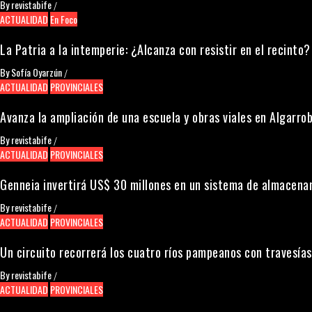
By
revistabife
/
ACTUALIDAD
En Foco
La Patria a la intemperie: ¿Alcanza con resistir en el recinto?
By
Sofía Oyarzún
/
ACTUALIDAD
PROVINCIALES
Avanza la ampliación de una escuela y obras viales en Algarrob
By
revistabife
/
ACTUALIDAD
PROVINCIALES
Genneia invertirá US$ 30 millones en un sistema de almacena
By
revistabife
/
ACTUALIDAD
PROVINCIALES
Un circuito recorrerá los cuatro ríos pampeanos con travesías
By
revistabife
/
ACTUALIDAD
PROVINCIALES