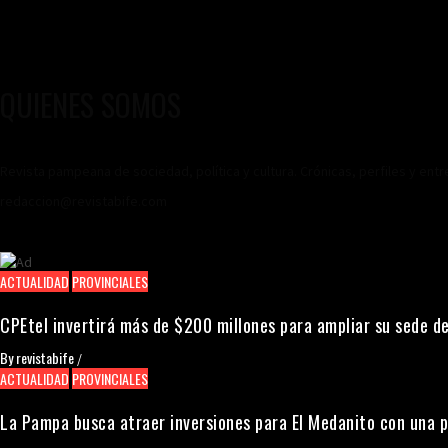
QUIENES SOMOS
Revista pampeana de sociedad, política y cultura. Crónicas, perfiles y ent
redaccion@revistabife.com
ACTUALIDAD
PROVINCIALES
CPEtel invertirá más de $200 millones para ampliar su sede de
By
revistabife
/
ACTUALIDAD
PROVINCIALES
La Pampa busca atraer inversiones para El Medanito con una 