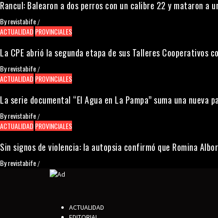
Rancul: Balearon a dos perros con un calibre 22 y mataron a 
By
revistabife
/
ACTUALIDAD
PROVINCIALES
La CPE abrió la segunda etapa de sus Talleres Cooperativos c
By
revistabife
/
ACTUALIDAD
PROVINCIALES
La serie documental “El Agua en La Pampa” suma una nueva pa
By
revistabife
/
ACTUALIDAD
PROVINCIALES
Sin signos de violencia: la autopsia confirmó que Romina Alb
By
revistabife
/
ACTUALIDAD
EDITORIAL