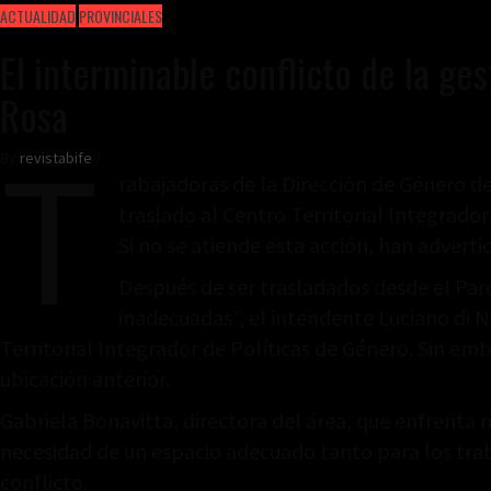
ACTUALIDAD
PROVINCIALES
El interminable conflicto de la ge
Rosa
T
By
revistabife
/
rabajadoras de la Dirección de Género d
traslado al Centro Territorial Integrador 
Si no se atiende esta acción, han advert
Después de ser trasladados desde el Parq
inadecuadas”, el intendente Luciano di N
Territorial Integrador de Políticas de Género. Sin em
ubicación anterior.
Gabriela Bonavitta, directora del área, que enfrenta m
necesidad de un espacio adecuado tanto para los traba
conflicto.