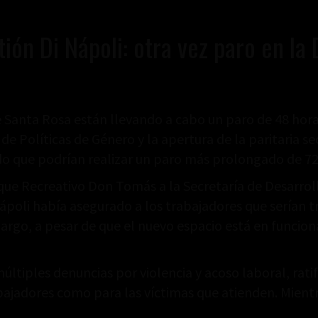
stión Di Nápoli: otra vez paro en l
e Santa Rosa están llevando a cabo un paro de 48 hor
de Políticas de Género y la apertura de la paritaria se
ido que podrían realizar un paro más prolongado de 72 
ue Recreativo Don Tomás a la Secretaría de Desarroll
ápoli había asegurado a los trabajadores que serían t
bargo, a pesar de que el nuevo espacio está en funcio
últiples denuncias por violencia y acoso laboral, rati
jadores como para las víctimas que atienden. Mientras