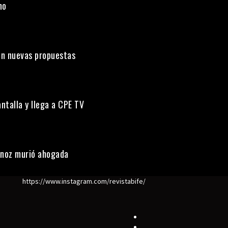
uno
on nuevas propuestas
ntalla y llega a CPE TV
ornoz murió ahogada
https://www.instagram.com/revistabife/
Elemento
del
Elemento