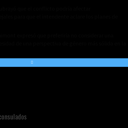
ubrayó que el conflicto podría afectar
ejales para que el intendente aclare los planes de
himont expresó que preferiría no considerar una
cesidad de una perspectiva de género más sólida en la
consulados