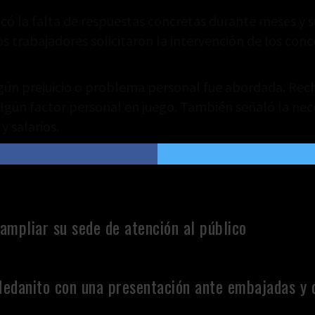
có la falta de respuestas concretas durante meses y s
s trabajadores solicitaron la intervención de los conc
algún prejuicio o problema personal fue abordada. Rec
 algún factor personal en juego. También señaló la ne
y salarios.
ampliar su sede de atención al público
Medanito con una presentación ante embajadas y 