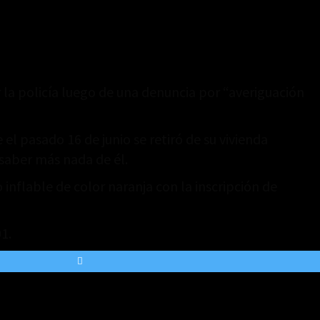
la policía luego de una denuncia por “averiguación
el pasado 16 de junio se retiró de su vivienda
 saber más nada de él.
nflable de color naranja con la inscripción de
1.