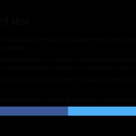
 24 años
ño de 34 años de edad, es buscado en estas horas por 
ster Modón.
l Barrio Aeropuerto, contó en la Seccional Segunda que 
a de las 21:30 horas su hijo ya no estaba y no volvió a
 corto y ojos color marrón- vestía una campera tipo i
la comisaría más cercana de la ciudad o al teléfono 10