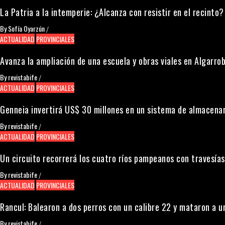
La Patria a la intemperie: ¿Alcanza con resistir en el recinto?
By
Sofía Oyarzún
/
ACTUALIDAD
PROVINCIALES
Avanza la ampliación de una escuela y obras viales en Algarrob
By
revistabife
/
ACTUALIDAD
PROVINCIALES
Genneia invertirá US$ 30 millones en un sistema de almacena
By
revistabife
/
ACTUALIDAD
PROVINCIALES
Un circuito recorrerá los cuatro ríos pampeanos con travesías
By
revistabife
/
ACTUALIDAD
PROVINCIALES
Rancul: Balearon a dos perros con un calibre 22 y mataron a 
By
revistabife
/