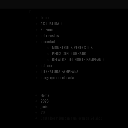
Skip
to
Primary
content
Menu
Inicio
ACTUALIDAD
En Foco
entrevistas
sociedad
MONSTRUOS PERFECTOS
PERISCOPIO URBANO
RELATOS DEL NORTE PAMPEANO
cultura
LITERATURA PAMPEANA
cangrejo en retirada
Home
2023
junio
20
Santa Rosa: Buscan a un joven de 24 años