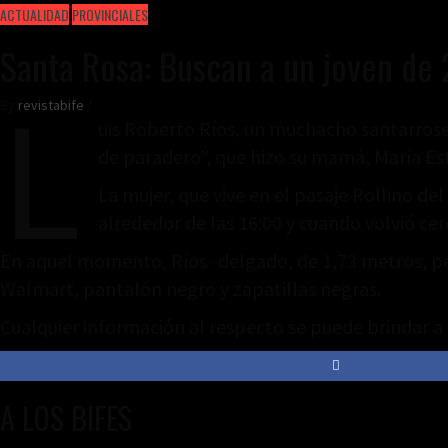
ACTUALIDAD
PROVINCIALES
Santa Rosa: Buscan a un joven de
L
By
revistabife
/
uis Roberto Ríos, un muchacho santarrose
de paradero”, que hizo su mamá, María E
La mujer, que vive en el pasaje Rollino de
alrededor de las 16:00 y cuando volvió cerc
En aquel momento, Ríos -delgado, de 1,73 metros, pelo
Walmart, pantalón negro y zapatillas negras.
Cualquier información al respecto se puede brindar a 
A LOS BIFES