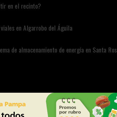
tir en el recinto?
viales en Algarrobo del Águila
stema de almacenamiento de energía en Santa Ro