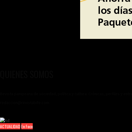
QUIENES SOMOS
Revista pampeana de sociedad, política y cultura. Crónicas, perfiles y ent
redaccion@revistabife.com
ACTUALIDAD
En Foco