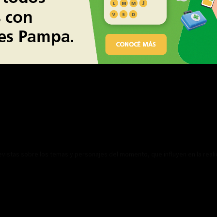
revistas sobre los temas y personajes del momento, que influyen en la real