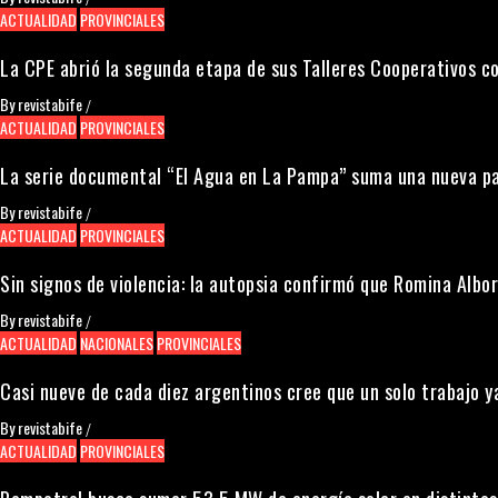
ACTUALIDAD
PROVINCIALES
La CPE abrió la segunda etapa de sus Talleres Cooperativos c
By
revistabife
/
ACTUALIDAD
PROVINCIALES
La serie documental “El Agua en La Pampa” suma una nueva pa
By
revistabife
/
ACTUALIDAD
PROVINCIALES
Sin signos de violencia: la autopsia confirmó que Romina Alb
By
revistabife
/
ACTUALIDAD
NACIONALES
PROVINCIALES
Casi nueve de cada diez argentinos cree que un solo trabajo ya
By
revistabife
/
ACTUALIDAD
PROVINCIALES