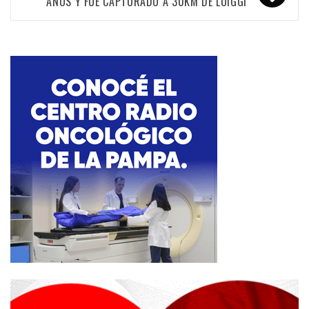
AÑOS Y FUE CAPTURADO A 30KM DE LUIGGI