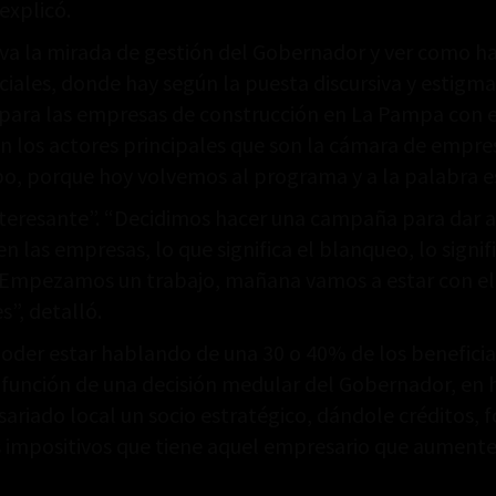
explicó.
 va la mirada de gestión del Gobernador y ver como 
ciales, donde hay según la puesta discursiva y estigm
 para las empresas de construcción en La Pampa con e
sin los actores principales que son la cámara de empre
, porque hoy volvemos al programa y a la palabra es
nteresante”. “Decidimos hacer una campaña para dar a 
n las empresas, lo que significa el blanqueo, lo signif
. Empezamos un trabajo, mañana vamos a estar con el m
s”, detalló.
oder estar hablando de una 30 o 40% de los beneficia
función de una decisión medular del Gobernador, en ha
riado local un socio estratégico, dándole créditos, 
s impositivos que tiene aquel empresario que aument