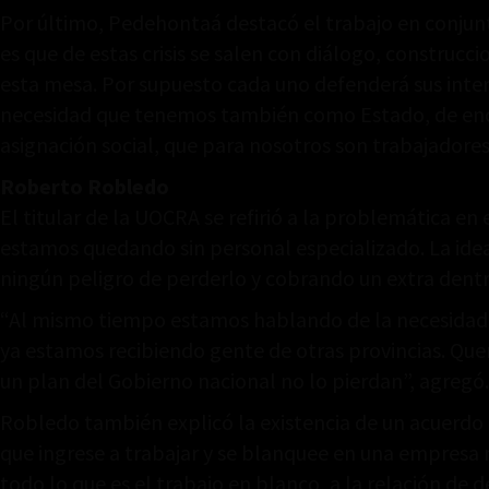
Por último, Pedehontaá destacó el trabajo en conjunto
es que de estas crisis se salen con diálogo, construcc
esta mesa. Por supuesto cada uno defenderá sus inter
necesidad que tenemos también como Estado, de encon
asignación social, que para nosotros son trabajadores
Roberto Robledo
El titular de la UOCRA se refirió a la problemática en
estamos quedando sin personal especializado. La idea
ningún peligro de perderlo y cobrando un extra dentr
“Al mismo tiempo estamos hablando de la necesidad d
ya estamos recibiendo gente de otras provincias. Qu
un plan del Gobierno nacional no lo pierdan”, agregó.
Robledo también explicó la existencia de un acuerdo f
que ingrese a trabajar y se blanquee en una empresa 
todo lo que es el trabajo en blanco, a la relación de 