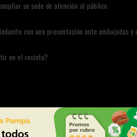
ampliar su sede de atención al público
Medanito con una presentación ante embajadas y 
tir en el recinto?