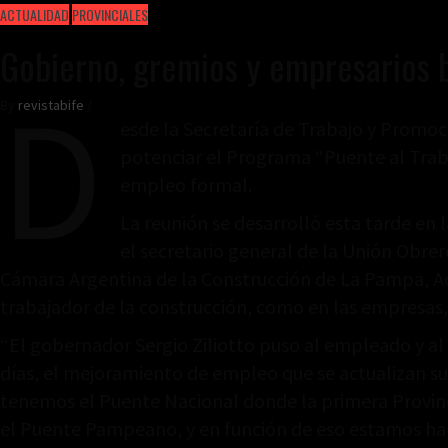
ACTUALIDAD
PROVINCIALES
Gobierno, gremios y empresarios b
D
By
revistabife
/
esde la Secretaría de Trabajo y Promo
potenciar el Programa “Puente al Tra
empleo formal.
La reunión se desarrolló esta tarde en 
el secretario general de la Unión Obre
Cámara Argentina de la Construcción de La Pampa, Adr
trabajador de la construcción, como en las empresas, “
“El gobernador Sergio Ziliotto puso al empleado y al
días, el mejoramiento de empleo que se actualizan sus
tenemos el Puente Nacional donde la primera Provinc
el Puente Pampeano, y en función de eso estamos hab