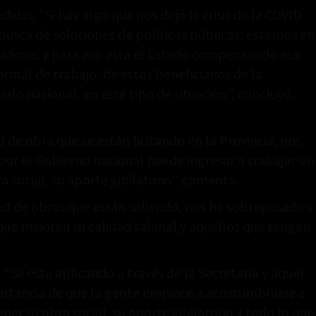
das. “Si hay algo que nos dejó la crisis de la COVID
 busca de soluciones de políticas públicas, estemos en
ajadores y para eso está el Estado compensando esa
al de trabajo, de estos beneficiarios de la
ado nacional, en este tipo de situación”, concluyó.
d de obra que se están licitando en la Provincia, nos
or el Gobierno nacional puede ingresar a trabajar sin
social, su aporte jubilatorio”, comentó.
ad de obras que están saliendo, nos ha sobrepasado y
e mejoren su calidad salarial y aquellos que tengan
“Se esta aplicando a través de la Secretaría y aquel
mportancia de que la gente empiece a acostumbrarse a
er su obra social, su aporte jubilatorio y todo lo que