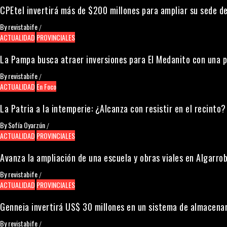
CPEtel invertirá más de $200 millones para ampliar su sede de
By
revistabife
/
ACTUALIDAD
PROVINCIALES
La Pampa busca atraer inversiones para El Medanito con una 
By
revistabife
/
ACTUALIDAD
En Foco
La Patria a la intemperie: ¿Alcanza con resistir en el recinto?
By
Sofía Oyarzún
/
ACTUALIDAD
PROVINCIALES
Avanza la ampliación de una escuela y obras viales en Algarrob
By
revistabife
/
ACTUALIDAD
PROVINCIALES
Genneia invertirá US$ 30 millones en un sistema de almacena
By
revistabife
/