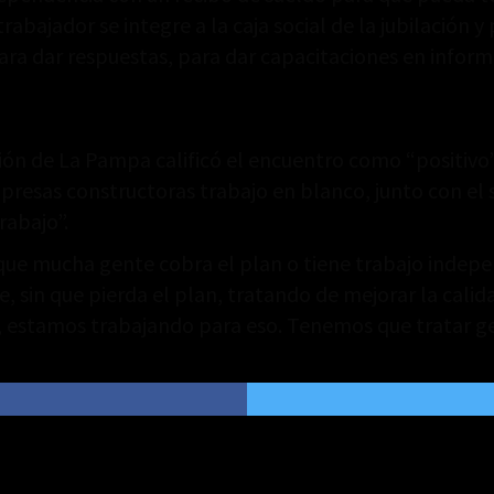
rabajador se integre a la caja social de la jubilación 
ara dar respuestas, para dar capacitaciones en inform
ión de La Pampa calificó el encuentro como “positivo
mpresas constructoras trabajo en blanco, junto con el
rabajo”.
e mucha gente cobra el plan o tiene trabajo indepen
sin que pierda el plan, tratando de mejorar la calidad
 estamos trabajando para eso. Tenemos que tratar gen