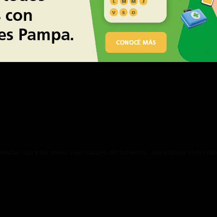
revistas sobre los temas y personajes del momento, que influyen en la real