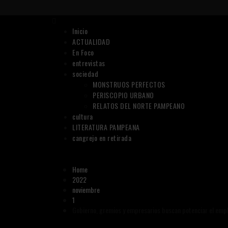
Skip
to
Primary
content
Menu
Inicio
ACTUALIDAD
En Foco
entrevistas
sociedad
MONSTRUOS PERFECTOS
PERISCOPIO URBANO
RELATOS DEL NORTE PAMPEANO
cultura
LITERATURA PAMPEANA
cangrejo en retirada
Home
2022
noviembre
1
Gobierno, gremios y empresarios buscan potenciar el empl