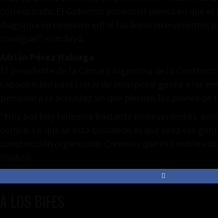
corresponda. El Gobierno provincial piensa en que el t
diagrama en conjunto entre las áreas intervinientes p
consiguió”, concluyó.
Adrián Pérez Habiaga
El presidente de la Cámara Argentina de la Construcc
capacitación para tratar de incorporar gente a las e
personal a la actividad sin que pierdan los planes de t
“Hoy por hoy tenemos bastante inconvenientes, porqu
común. Lo que se está buscando es que toda esa gente, 
construcción organizada. Creemos que es posible eso,
finalizó.
A LOS BIFES