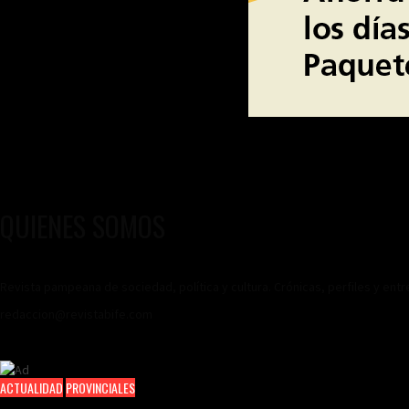
QUIENES SOMOS
Revista pampeana de sociedad, política y cultura. Crónicas, perfiles y ent
redaccion@revistabife.com
ACTUALIDAD
PROVINCIALES