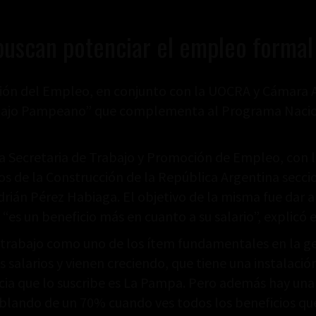
uscan potenciar el empleo formal 
ción del Empleo, en conjunto con la UOCRA y Cámara 
bajo Pampeano” que complementa al Programa Naciona
la Secretaria de Trabajo y Promoción de Empleo, con l
ros de la Construcción de la República Argentina secc
ián Pérez Habiaga. El objetivo de la misma fue dar a 
es un beneficio más en cuanto a su salario”, explicó el
 trabajo como uno de los ítem fundamentales en la ge
 salarios y vienen creciendo, que tiene una instalaci
ia que lo suscribe es La Pampa. Pero además hay una 
lando de un 70% cuando ves todos los beneficios que 