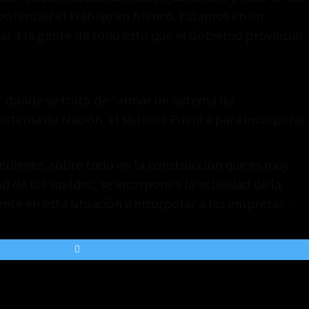
y potenciar el trabajo en blanco. Estamos en un
ar a la gente de todo esto que el Gobierno provincial
” donde se trató de “armar un sistema de
 sistema de Nación, el sistema Puente para incorporar
diente, sobre todo en la construcción que es muy
 de los sueldos, se incorpore a la actividad de la
te en esta situación e incorporar a las empresas”,