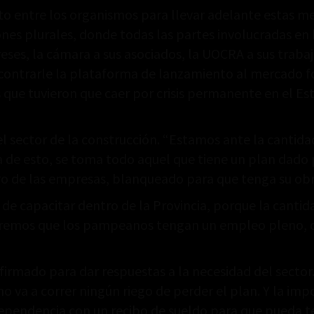
 entre los organismos para llevar adelante estas medi
iones plurales, donde todas las partes involucradas en
eses, la cámara a sus asociados, la UOCRA a sus trab
trarle la plataforma de lanzamiento al mercado form
 que tuvieron que caer por crisis permanente en el Est
 el sector de la construcción. “Estamos ante la cantida
 de esto, se toma todo aquel que tiene un plan dado p
o de las empresas, blanqueado para que tenga su obra 
e capacitar dentro de la Provincia, porque la cantid
eremos que los pampeanos tengan un empleo pleno, qu
irmado para dar respuestas a la necesidad del sector. 
no va a correr ningún riego de perder el plan. Y la i
dependencia con un recibo de sueldo para que pueda ten