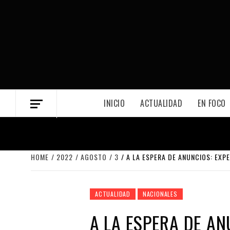
Skip
to
content
INICIO
ACTUALIDAD
EN FOCO
HOME
2022
AGOSTO
3
A LA ESPERA DE ANUNCIOS: EXP
ACTUALIDAD
NACIONALES
A LA ESPERA DE AN